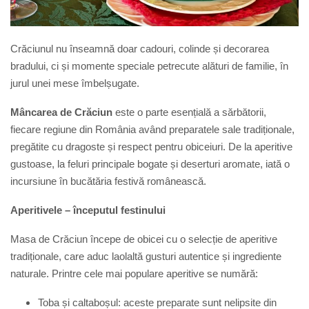
Crăciunul nu înseamnă doar cadouri, colinde și decorarea
bradului, ci și momente speciale petrecute alături de familie, în
jurul unei mese îmbelșugate.
Mâncarea de Crăciun
este o parte esențială a sărbătorii,
fiecare regiune din România având preparatele sale tradiționale,
pregătite cu dragoste și respect pentru obiceiuri. De la aperitive
gustoase, la feluri principale bogate și deserturi aromate, iată o
incursiune în bucătăria festivă românească.
Aperitivele – începutul festinului
Masa de Crăciun începe de obicei cu o selecție de aperitive
tradiționale, care aduc laolaltă gusturi autentice și ingrediente
naturale. Printre cele mai populare aperitive se numără:
Toba și caltaboșul:
a
ceste preparate sunt nelipsite din