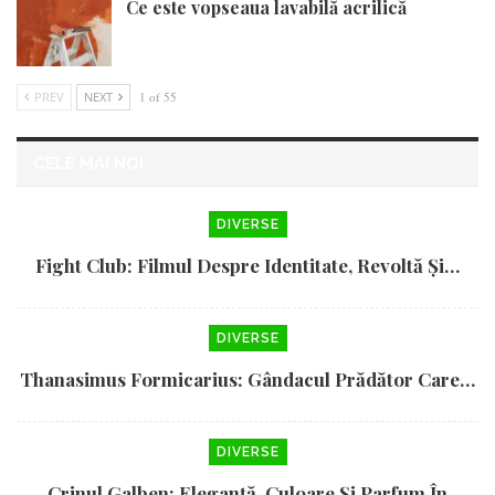
Ce este vopseaua lavabilă acrilică
PREV
NEXT
1 of 55
CELE MAI NOI
DIVERSE
Fight Club: Filmul Despre Identitate, Revoltă Și…
DIVERSE
Thanasimus Formicarius: Gândacul Prădător Care…
DIVERSE
Crinul Galben: Eleganță, Culoare Și Parfum În