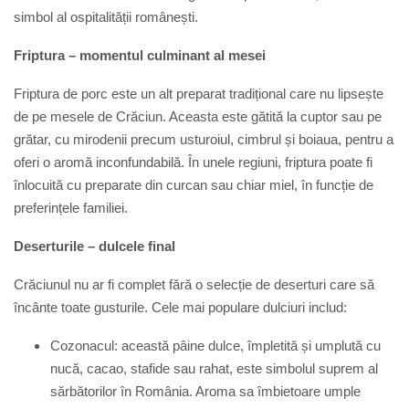
simbol al ospitalității românești.
Friptura – momentul culminant al mesei
Friptura de porc este un alt preparat tradițional care nu lipsește
de pe mesele de Crăciun. Aceasta este gătită la cuptor sau pe
grătar, cu mirodenii precum usturoiul, cimbrul și boiaua, pentru a
oferi o aromă inconfundabilă. În unele regiuni, friptura poate fi
înlocuită cu preparate din curcan sau chiar miel, în funcție de
preferințele familiei.
Deserturile – dulcele final
Crăciunul nu ar fi complet fără o selecție de deserturi care să
încânte toate gusturile. Cele mai populare dulciuri includ:
Cozonacul:
a
ceastă pâine dulce, împletită și umplută cu
nucă, cacao, stafide sau rahat, este simbolul suprem al
sărbătorilor în România. Aroma sa îmbietoare umple