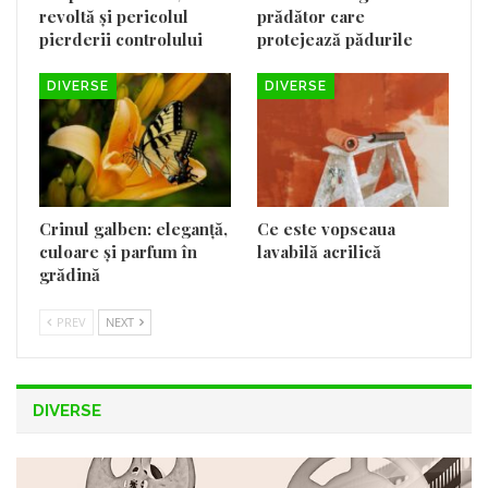
revoltă și pericolul
prădător care
pierderii controlului
protejează pădurile
DIVERSE
DIVERSE
Crinul galben: eleganță,
Ce este vopseaua
culoare și parfum în
lavabilă acrilică
grădină
PREV
NEXT
DIVERSE