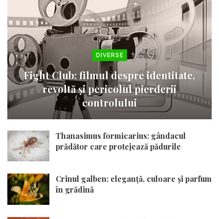
DIVERSE
Fight Club: filmul despre identitate,
revoltă și pericolul pierderii
controlului
Thanasimus formicarius: gândacul
prădător care protejează pădurile
Crinul galben: eleganță, culoare și parfum
în grădină