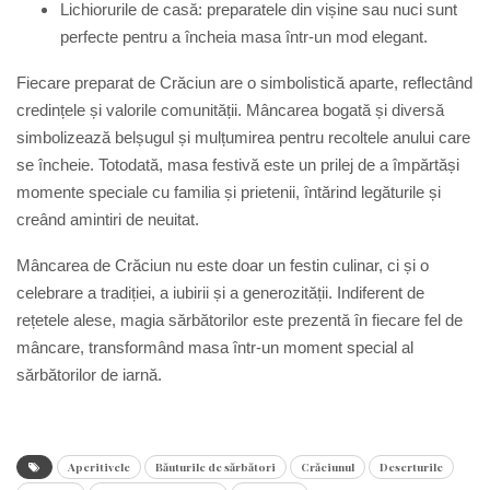
Lichiorurile de casă:
p
reparatele din vișine sau nuci sunt
perfecte pentru a încheia masa într-un mod elegant.
Fiecare preparat de Crăciun are o simbolistică aparte, reflectând
credințele și valorile comunității. Mâncarea bogată și diversă
simbolizează belșugul și mulțumirea pentru recoltele anului care
se încheie. Totodată, masa festivă este un prilej de a împărtăși
momente speciale cu familia și prietenii, întărind legăturile și
creând amintiri de neuitat.
Mâncarea de Crăciun nu este doar un festin culinar, ci și o
celebrare a tradiției, a iubirii și a generozității. Indiferent de
rețetele alese, magia sărbătorilor este prezentă în fiecare fel de
mâncare, transformând masa într-un moment special al
sărbătorilor de iarnă.
Aperitivele
Băuturile de sărbători
Crăciunul
Deserturile