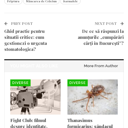
Friptura
Mâncarea de Crăciun
Sarmalele
PREV POST
NEXT POST
Ghid practic pentru
De ce să răspunzi la
situatii critice: cum
anunțurile „cumpărări
gestionezi o urgenta
cărți în București”?
stomatologica?
YOU MIGHT ALSO LIKE
More From Author
DIVERSE
DIVERSE
Fight Club: filmul
Thanasimus
despre identitate,
formicarius: gândacul