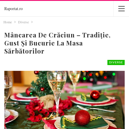
Raportat.ro
Home
Diverse
Mâncarea De Crăciun – Tradiție,
Gust Și Bucurie La Masa
Sărbătorilor
DIVERSE