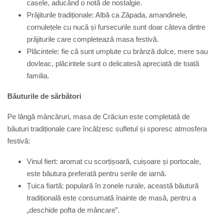
casele, aducând o notă de nostalgie.
Prăjiturile tradiționale:
Albă ca Zăpada, amandinele,
cornulețele cu nucă și fursecurile sunt doar câteva dintre
prăjiturile care completează masa festivă.
Plăcintele:
f
ie că sunt umplute cu brânză dulce, mere sau
dovleac, plăcintele sunt o delicatesă apreciată de toată
familia.
Băuturile de sărbători
Pe lângă mâncăruri, masa de Crăciun este completată de
băuturi tradiționale care încălzesc sufletul și sporesc atmosfera
festivă:
Vinul fiert:
a
romat cu scorțișoară, cuișoare și portocale,
este băutura preferată pentru serile de iarnă.
Țuica fiartă:
p
opulară în zonele rurale, această băutură
tradițională este consumată înainte de masă, pentru a
„deschide pofta de mâncare”.