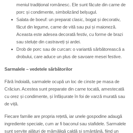
meniul tradițional românesc. Ele sunt făcute din carne de
porc și condimente, simbolizând belșugul.
Salata de boeuf:
u
n preparat clasic, bogat și decorativ,
făcut din legume, carne de vită sau pui și maioneză.
Aceasta este adesea decorată festiv, cu forme de brazi
sau steluțe din castraveți și ardei.
Drob de porc sau de curcan:
o
variantă sărbătorească a
drobului, care aduce un plus de savoare mesei festive.
Sarmalele – vedetele sărbătorilor
Fără îndoială, sarmalele ocupă un loc de cinste pe masa de
Crăciun. Acestea sunt preparate din carne tocată, amestecată
cu orez și condimente, și înfășurate în foi de varză murată sau
de viță.
Fiecare familie are propria rețetă, iar unele gospodine adaugă
ingrediente speciale, cum ar fi baconul sau stafidele. Sarmalele
sunt servite alături de mămăligă caldă și smântână, fiind un