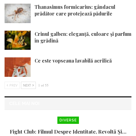
Thanasimus formicarius: gândacul
prădător care protejează pădurile
Crinul galben: eleganță, culoare și parfum
în grădină
Ce este vopseaua lavabilă acrilică
PREV
NEXT
1 of 55
CELE MAI NOI
DIVERSE
Fight Club: Filmul Despre Identitate, Revoltă Și…