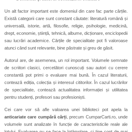
Un alt factor important este domeniul din care fac parte cărțile.
Există categorii care sunt constant căutate: literatură română și
universală, istorie, artă, filosofie, religie, psihologie, medicină,
drept, economie, știință, tehnică, albume, dicționare, enciclopedii
sau lucrări academice. Cărțile de specialitate pot fi valoroase
atunci când sunt relevante, bine păstrate și greu de găsit.
Autorul are, de asemenea, un rol important. Volumele semnate
de scriitori clasici, cercetători cunoscuți sau autori cu cerere
constantă pot primi o evaluare mai bună. În cazul literaturii,
contează ediția, colecția și interesul cititorilor. În cazul lucrărilor
de specialitate, contează actualitatea informației și utilitatea
pentru studenți, profesori sau profesioniști.
Cei care vor să afle valoarea unei biblioteci pot apela la
anticariate care cumpără cărți
, precum CumparCarti.ro, unde
volumele sunt analizate în funcție de caracteristicile reale ale
lotului. Evaluarea nu se face la întâmplare, ci ține cont de mai