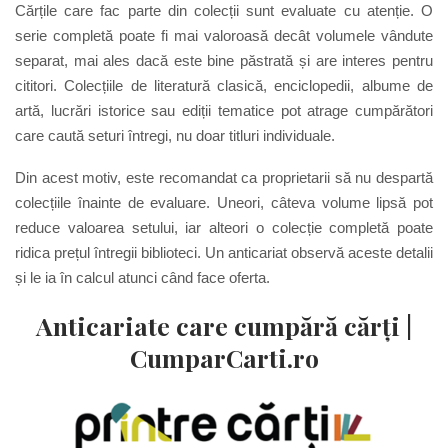
Cărțile care fac parte din colecții sunt evaluate cu atenție. O
serie completă poate fi mai valoroasă decât volumele vândute
separat, mai ales dacă este bine păstrată și are interes pentru
cititori. Colecțiile de literatură clasică, enciclopedii, albume de
artă, lucrări istorice sau ediții tematice pot atrage cumpărători
care caută seturi întregi, nu doar titluri individuale.
Din acest motiv, este recomandat ca proprietarii să nu despartă
colecțiile înainte de evaluare. Uneori, câteva volume lipsă pot
reduce valoarea setului, iar alteori o colecție completă poate
ridica prețul întregii biblioteci. Un anticariat observă aceste detalii
și le ia în calcul atunci când face oferta.
Anticariate care cumpără cărți |
CumparCarti.ro