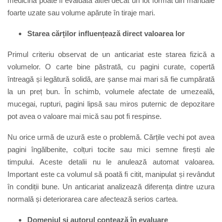
medicină poate fi evaluată altfel decât un lot format din manuale
foarte uzate sau volume apărute în tiraje mari.
Starea cărților influențează direct valoarea lor
Primul criteriu observat de un anticariat este starea fizică a
volumelor. O carte bine păstrată, cu pagini curate, copertă
întreagă și legătură solidă, are șanse mai mari să fie cumpărată
la un preț bun. În schimb, volumele afectate de umezeală,
mucegai, rupturi, pagini lipsă sau miros puternic de depozitare
pot avea o valoare mai mică sau pot fi respinse.
Nu orice urmă de uzură este o problemă. Cărțile vechi pot avea
pagini îngălbenite, colțuri tocite sau mici semne firești ale
timpului. Aceste detalii nu le anulează automat valoarea.
Important este ca volumul să poată fi citit, manipulat și revândut
în condiții bune. Un anticariat analizează diferența dintre uzura
normală și deteriorarea care afectează serios cartea.
Domeniul și autorul contează în evaluare