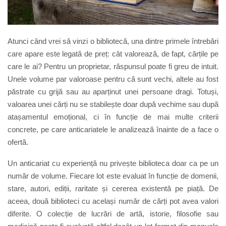
Atunci când vrei să vinzi o bibliotecă, una dintre primele întrebări
care apare este legată de preț: cât valorează, de fapt, cărțile pe
care le ai? Pentru un proprietar, răspunsul poate fi greu de intuit.
Unele volume par valoroase pentru că sunt vechi, altele au fost
păstrate cu grijă sau au aparținut unei persoane dragi. Totuși,
valoarea unei cărți nu se stabilește doar după vechime sau după
atașamentul emoțional, ci în funcție de mai multe criterii
concrete, pe care anticariatele le analizează înainte de a face o
ofertă.
Un anticariat cu experiență nu privește biblioteca doar ca pe un
număr de volume. Fiecare lot este evaluat în funcție de domenii,
stare, autori, ediții, raritate și cererea existentă pe piață. De
aceea, două biblioteci cu același număr de cărți pot avea valori
diferite. O colecție de lucrări de artă, istorie, filosofie sau