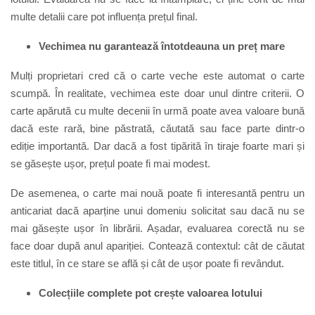
multe detalii care pot influența prețul final.
Vechimea nu garantează întotdeauna un preț mare
Mulți proprietari cred că o carte veche este automat o carte
scumpă. În realitate, vechimea este doar unul dintre criterii. O
carte apărută cu multe decenii în urmă poate avea valoare bună
dacă este rară, bine păstrată, căutată sau face parte dintr-o
ediție importantă. Dar dacă a fost tipărită în tiraje foarte mari și
se găsește ușor, prețul poate fi mai modest.
De asemenea, o carte mai nouă poate fi interesantă pentru un
anticariat dacă aparține unui domeniu solicitat sau dacă nu se
mai găsește ușor în librării. Așadar, evaluarea corectă nu se
face doar după anul apariției. Contează contextul: cât de căutat
este titlul, în ce stare se află și cât de ușor poate fi revândut.
Colecțiile complete pot crește valoarea lotului