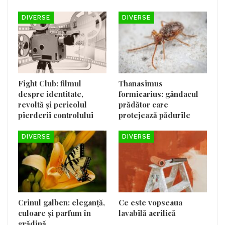
DIVERSE
DIVERSE
Fight Club: filmul
Thanasimus
despre identitate,
formicarius: gândacul
revoltă și pericolul
prădător care
pierderii controlului
protejează pădurile
DIVERSE
DIVERSE
Crinul galben: eleganță,
Ce este vopseaua
culoare și parfum în
lavabilă acrilică
grădină