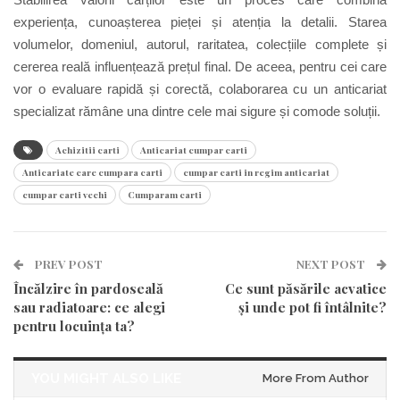
experiența, cunoașterea pieței și atenția la detalii. Starea
volumelor, domeniul, autorul, raritatea, colecțiile complete și
cererea reală influențează prețul final. De aceea, pentru cei care
vor o evaluare rapidă și corectă, colaborarea cu un anticariat
specializat rămâne una dintre cele mai sigure și comode soluții.
Achizitii carti
Anticariat cumpar carti
Anticariate care cumpara carti
cumpar carti in regim anticariat
cumpar carti vechi
Cumparam carti
PREV POST
NEXT POST
Încălzire în pardoseală
Ce sunt păsările acvatice
sau radiatoare: ce alegi
și unde pot fi întâlnite?
pentru locuința ta?
YOU MIGHT ALSO LIKE
More From Author