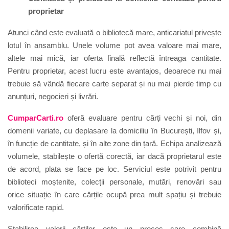
proprietar
Atunci când este evaluată o bibliotecă mare, anticariatul privește
lotul în ansamblu. Unele volume pot avea valoare mai mare,
altele mai mică, iar oferta finală reflectă întreaga cantitate.
Pentru proprietar, acest lucru este avantajos, deoarece nu mai
trebuie să vândă fiecare carte separat și nu mai pierde timp cu
anunțuri, negocieri și livrări.
CumparCarti.ro
oferă evaluare pentru cărți vechi și noi, din
domenii variate, cu deplasare la domiciliu în București, Ilfov și,
în funcție de cantitate, și în alte zone din țară. Echipa analizează
volumele, stabilește o ofertă corectă, iar dacă proprietarul este
de acord, plata se face pe loc. Serviciul este potrivit pentru
biblioteci moștenite, colecții personale, mutări, renovări sau
orice situație în care cărțile ocupă prea mult spațiu și trebuie
valorificate rapid.
Stabilirea valorii cărților este un proces care combină