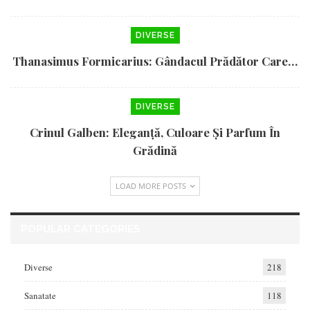
DIVERSE
Thanasimus Formicarius: Gândacul Prădător Care…
DIVERSE
Crinul Galben: Eleganță, Culoare Și Parfum În
Grădină
LOAD MORE POSTS
POPULAR CATEGORIES
Diverse
218
Sanatate
118