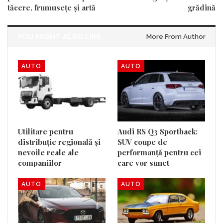
tăcere, frumusețe și artă
grădină
YOU MIGHT ALSO LIKE
More From Author
AUTO
AUTO
Utilitare pentru
Audi RS Q3 Sportback:
distribuție regională și
SUV coupe de
nevoile reale ale
performanță pentru cei
companiilor
care vor sunet
AUTO
AUTO