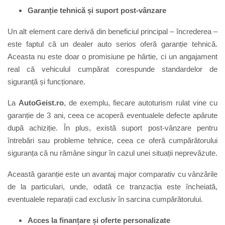
Garanție tehnică și suport post-vânzare
Un alt element care derivă din beneficiul principal – încrederea –
este faptul că un dealer auto serios oferă garanție tehnică.
Aceasta nu este doar o promisiune pe hârtie, ci un angajament
real că vehiculul cumpărat corespunde standardelor de
siguranță și funcționare.
La
AutoGeist.ro
, de exemplu, fiecare autoturism rulat vine cu
garanție de 3 ani, ceea ce acoperă eventualele defecte apărute
după achiziție. În plus, există suport post-vânzare pentru
întrebări sau probleme tehnice, ceea ce oferă cumpărătorului
siguranța că nu rămâne singur în cazul unei situații neprevăzute.
Această garanție este un avantaj major comparativ cu vânzările
de la particulari, unde, odată ce tranzacția este încheiată,
eventualele reparații cad exclusiv în sarcina cumpărătorului.
Acces la finanțare și oferte personalizate