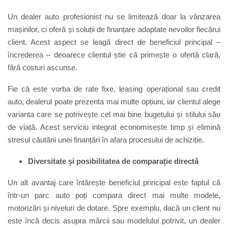
Un dealer auto profesionist nu se limitează doar la vânzarea
mașinilor, ci oferă și soluții de finanțare adaptate nevoilor fiecărui
client. Acest aspect se leagă direct de beneficiul principal –
încrederea – deoarece clientul știe că primește o ofertă clară,
fără costuri ascunse.
Fie că este vorba de rate fixe, leasing operațional sau credit
auto, dealerul poate prezenta mai multe opțiuni, iar clientul alege
varianta care se potrivește cel mai bine bugetului și stilului său
de viață. Acest serviciu integrat economisește timp și elimină
stresul căutării unei finanțări în afara procesului de achiziție.
Diversitate și posibilitatea de comparație directă
Un alt avantaj care întărește beneficiul principal este faptul că
într-un parc auto poți compara direct mai multe modele,
motorizări și niveluri de dotare. Spre exemplu, dacă un client nu
este încă decis asupra mărcii sau modelului potrivit, un dealer