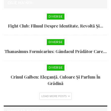
CELE MAI NOI
DIVERSE
Fight Club: Filmul Despre Identitate, Revoltă Și…
DIVERSE
Thanasimus Formicarius: Gândacul Prădător Care…
DIVERSE
Crinul Galben: Eleganță, Culoare Și Parfum În
Grădină
LOAD MORE POSTS