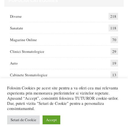
POPULAR CATEGORIES
Diverse
218
Sanatate
118
Magazine Online
70
Clinici Stomatologice
29
Auto
19
Cabinete Stomatologice
13
Folosim Cookies pe acest site pentru a va oferi cea mai relevanta
experienta prin memorarea preferintelor si vizitelor repetate.
Home
Auto
Diverse
Sanatate
Apasand “Accept”, consimtiti folosirea TUTUROR cookie-urilor.
Dar, puteti vizita "Setari de Cookie" pentru a personaliza
consimtamantul.
© 2017 - Raportat.ro
Va raportam cele mai bune oferte de servicii si produse din Romania. Recenzii
Setari de Cookie
Accept
Online care va ajuta sa faceti cea mai buna alegere.