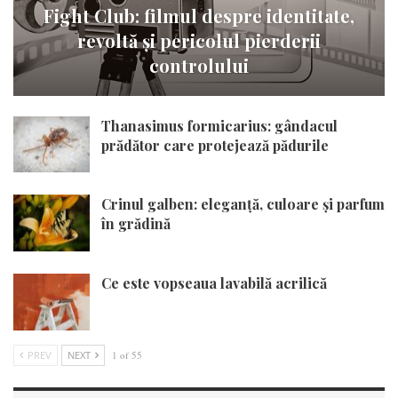
Fight Club: filmul despre identitate,
revoltă și pericolul pierderii
controlului
Thanasimus formicarius: gândacul
prădător care protejează pădurile
Crinul galben: eleganță, culoare și parfum
în grădină
Ce este vopseaua lavabilă acrilică
PREV
NEXT
1 of 55