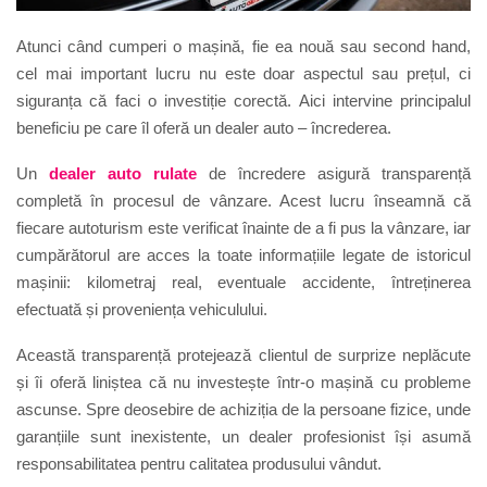
Atunci când cumperi o mașină, fie ea nouă sau second hand,
cel mai important lucru nu este doar aspectul sau prețul, ci
siguranța că faci o investiție corectă. Aici intervine principalul
beneficiu pe care îl oferă un dealer auto – încrederea.
Un
dealer auto rulate
de încredere asigură transparență
completă în procesul de vânzare. Acest lucru înseamnă că
fiecare autoturism este verificat înainte de a fi pus la vânzare, iar
cumpărătorul are acces la toate informațiile legate de istoricul
mașinii: kilometraj real, eventuale accidente, întreținerea
efectuată și proveniența vehiculului.
Această transparență protejează clientul de surprize neplăcute
și îi oferă liniștea că nu investește într-o mașină cu probleme
ascunse. Spre deosebire de achiziția de la persoane fizice, unde
garanțiile sunt inexistente, un dealer profesionist își asumă
responsabilitatea pentru calitatea produsului vândut.