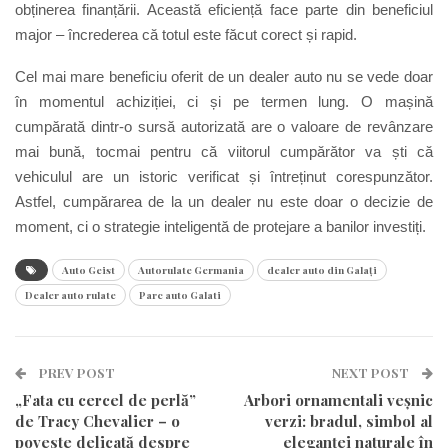
obținerea finanțării. Această eficiență face parte din beneficiul
major – încrederea că totul este făcut corect și rapid.
Cel mai mare beneficiu oferit de un dealer auto nu se vede doar
în momentul achiziției, ci și pe termen lung. O mașină
cumpărată dintr-o sursă autorizată are o valoare de revânzare
mai bună, tocmai pentru că viitorul cumpărător va ști că
vehiculul are un istoric verificat și întreținut corespunzător.
Astfel, cumpărarea de la un dealer nu este doar o decizie de
moment, ci o strategie inteligentă de protejare a banilor investiți.
Auto Geist
Autorulate Germania
dealer auto din Galați
Dealer auto rulate
Parc auto Galati
PREV POST
NEXT POST
„Fata cu cercel de perlă”
Arbori ornamentali veșnic
de Tracy Chevalier – o
verzi: bradul, simbol al
poveste delicată despre
eleganței naturale în