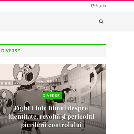
Sign In
DIVERSE
DIVERSE
Fight Club: filmul despre
identitate, revoltă și pericolul
pierderii controlului