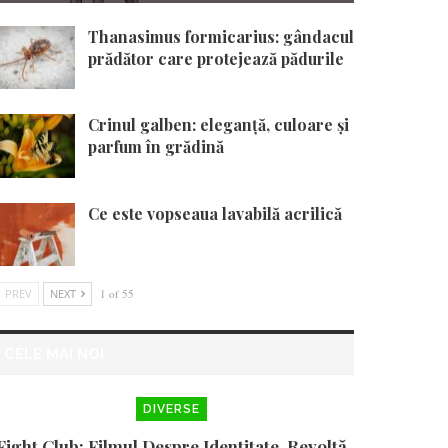
Thanasimus formicarius: gândacul
prădător care protejează pădurile
Crinul galben: eleganță, culoare și
parfum în grădină
Ce este vopseaua lavabilă acrilică
PREV
NEXT
1 of 55
CELE MAI NOI
DIVERSE
Fight Club: Filmul Despre Identitate, Revoltă