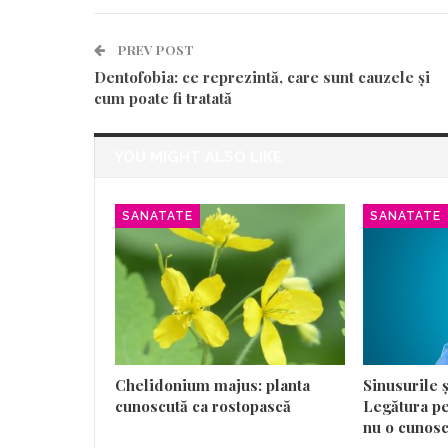
PREV POST
Dentofobia: ce reprezintă, care sunt cauzele și
cum poate fi tratată
YOU MIGHT ALSO LIKE
SANATATE
SANATATE
Chelidonium majus: planta
Sinusurile 
cunoscută ca rostopască
Legătura pe
nu o cunos