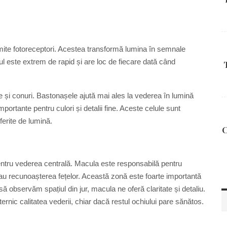
mite fotoreceptori. Acestea transformă lumina în semnale
ul este extrem de rapid și are loc de fiecare dată când
șe și conuri. Bastonașele ajută mai ales la vederea în lumină
mportante pentru culori și detalii fine. Aceste celule sunt
ferite de lumină.
C
pentru vederea centrală. Macula este responsabilă pentru
 sau recunoașterea fețelor. Această zonă este foarte importantă
 să observăm spațiul din jur, macula ne oferă claritate și detaliu.
rnic calitatea vederii, chiar dacă restul ochiului pare sănătos.