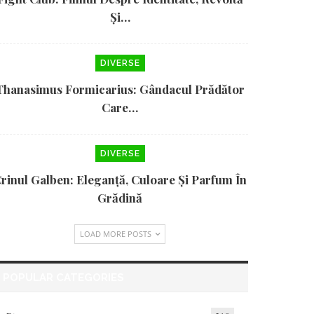
Și…
DIVERSE
Thanasimus Formicarius: Gândacul Prădător
Care…
DIVERSE
rinul Galben: Eleganță, Culoare Și Parfum În
Grădină
LOAD MORE POSTS
POPULAR CATEGORIES