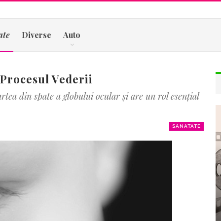
ate
Diverse
Auto
 Procesul Vederii
artea din spate a globului ocular și are un rol esențial
SANATATE