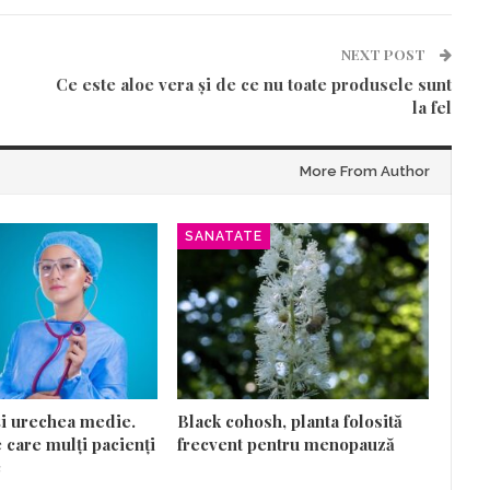
NEXT POST
Ce este aloe vera și de ce nu toate produsele sunt
la fel
More From Author
SANATATE
și urechea medie.
Black cohosh, planta folosită
 care mulți pacienți
frecvent pentru menopauză
c