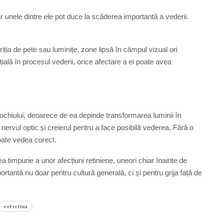
ar unele dintre ele pot duce la scăderea importantă a vederii.
ția de pete sau luminițe, zone lipsă în câmpul vizual ori
țială în procesul vederii, orice afectare a ei poate avea
 ochiului, deoarece de ea depinde transformarea luminii în
nervul optic și creierul pentru a face posibilă vederea. Fără o
oate vedea corect.
a timpurie a unor afecțiuni retiniene, uneori chiar înainte de
portantă nu doar pentru cultură generală, ci și pentru grija față de
rol retina