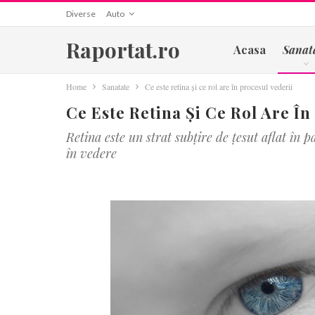
Diverse
Auto
Raportat.ro
Acasa
Sanat
Home
Sanatate
Ce este retina și ce rol are în procesul vederii
Ce Este Retina Și Ce Rol Are În
Retina este un strat subțire de țesut aflat în p
în vedere