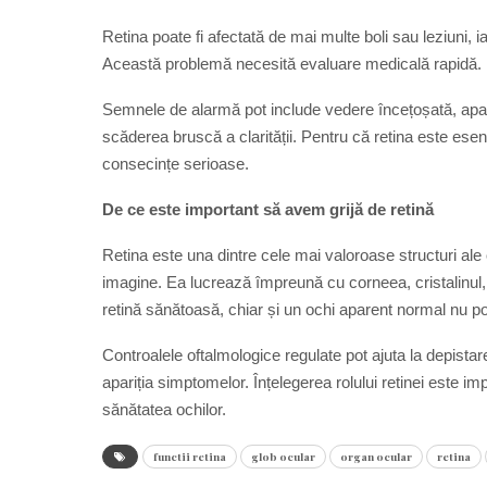
Retina poate fi afectată de mai multe boli sau leziuni, i
Această problemă necesită evaluare medicală rapidă.
Semnele de alarmă pot include vedere încețoșată, apari
scăderea bruscă a clarității. Pentru că retina este esen
consecințe serioase.
De ce este important să avem grijă de retină
Retina este una dintre cele mai valoroase structuri ale
imagine. Ea lucrează împreună cu corneea, cristalinul, 
retină sănătoasă, chiar și un ochi aparent normal nu p
Controalele oftalmologice regulate pot ajuta la depistare
apariția simptomelor. Înțelegerea rolului retinei este im
sănătatea ochilor.
functii retina
glob ocular
organ ocular
retina