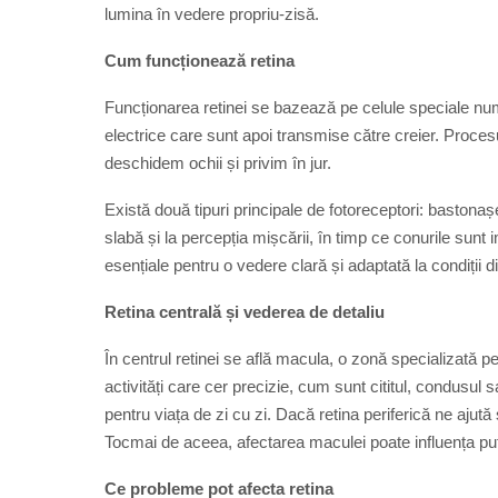
lumina în vedere propriu-zisă.
Cum funcționează retina
Funcționarea retinei se bazează pe celule speciale nu
electrice care sunt apoi transmise către creier. Proces
deschidem ochii și privim în jur.
Există două tipuri principale de fotoreceptori: bastona
slabă și la percepția mișcării, în timp ce conurile sunt i
esențiale pentru o vedere clară și adaptată la condiții di
Retina centrală și vederea de detaliu
În centrul retinei se află macula, o zonă specializată 
activități care cer precizie, cum sunt cititul, condusul
pentru viața de zi cu zi. Dacă retina periferică ne ajută
Tocmai de aceea, afectarea maculei poate influența pute
Ce probleme pot afecta retina