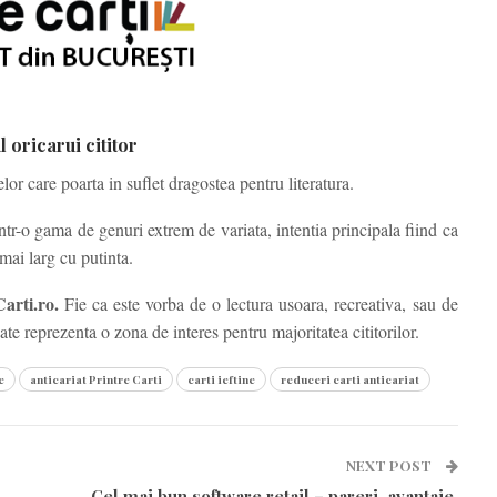
 oricarui cititor
lor care poarta in suflet dragostea pentru literatura.
ntr-o gama de genuri extrem de variata, intentia principala fiind ca
mai larg cu putinta.
Carti.ro.
Fie ca este vorba de o lectura usoara, recreativa, sau de
te reprezenta o zona de interes pentru majoritatea cititorilor.
e
anticariat Printre Carti
carti ieftine
reduceri carti anticariat
NEXT POST
Cel mai bun software retail – pareri, avantaje,