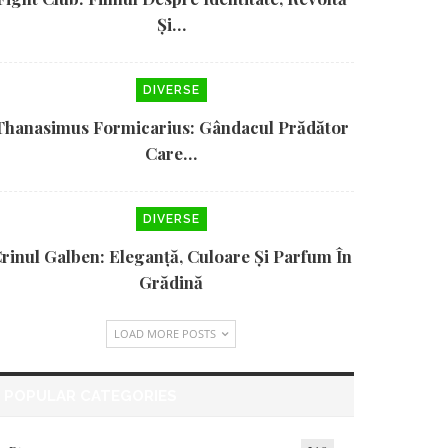
Și…
DIVERSE
Thanasimus Formicarius: Gândacul Prădător
Care…
DIVERSE
rinul Galben: Eleganță, Culoare Și Parfum În
Grădină
LOAD MORE POSTS
POPULAR CATEGORIES