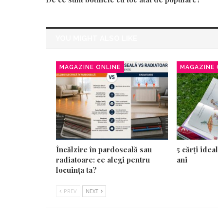
YOU MIGHT ALSO LIKE
MAGAZINE ONLINE
MAGAZINE 
Încălzire în pardoseală sau
5 cărți idea
radiatoare: ce alegi pentru
ani
locuința ta?
PREV
NEXT