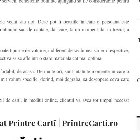
 servicii, beneficiile obtinute ajungand sa fie considerabile pentru
 ele vechi sau noi. Dese pot fi ocaziile in care o persoana este
ontinutul sau de calitate, dar care, la un moment dat in trecut, a
oate tipurile de volume, indiferent de vechimea scrierii respective,
ectiva sa se afle intr-o stare materiala cat mai optima.
onfortabil, de acasa. De multe ori, sunt intalnite momente in care o
umit volum specific, dorind, mai degraba, sa descopere ceva care
C
ii de carti, in mediul online, clientul va avea tot timpul necesar
at Printre Carti | PrintreCarti.ro