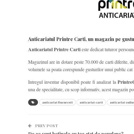
Anticariatul Printre Carti, un magazin pe gustul
Anticariatul Printre Carti
este dedicat tuturor persoane
Magazinul are in dotare peste 70.000 de carti diferite, di
volumele sa poata corespunde gusturilor unui public cat 
Printre
Intregul inventar disponibil poate fi analizat la
una de specialitate, cu scop informativ, acest magazin poa
anticariat Bucuresti
anticariat carti
anticariat onlin
PREV POST
De ce sunt botinele cu toc atat de populare?