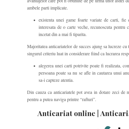
avantajelor care pot fi obtinute de pe urma unor astfel de
ambele parti implicate.
existenta unei game foarte variate de carti, fie
interesata de o carte veche, recunoscuta pentru c
incetat din a mai fi tiparita.
Majoritatea anticariatelor de succes ajung sa lucreze cu t
singurul criteriu luat in considerare fiind ca lucrarea resp
alegerea unei carti potrivite poate fi realizata, c
persoana poate sa nu se afle in cautarea unui an
sa-i capteze atentia.
Din cauza ca anticariatele pot avea in dotare zeci de m
pentru a putea naviga printre “rafturi”.
Anticariat online | Anticari