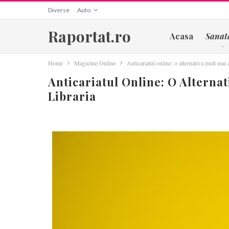
Diverse
Auto
Raportat.ro
Acasa
Sanat
Home
Magazine Online
Anticariatul online: o alternativa mult mai 
Anticariatul Online: O Alterna
Libraria