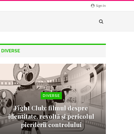
Sign In
DIVERSE
DIVERSE
Fight Club: filmul despre
identitate, revoltă și pericolul
pierderii controlului