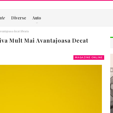
ate
Diverse
Auto
avantajoasa decat libraria
tiva Mult Mai Avantajoasa Decat
MAGAZINE ONLINE