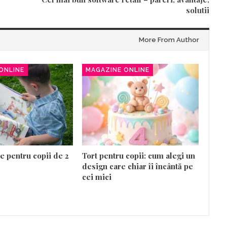
solutii
More From Author
ONLINE
MAGAZINE ONLINE
le pentru copii de 2
Tort pentru copii: cum alegi un
design care chiar îi încântă pe
cei mici