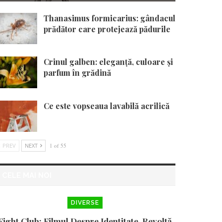
Thanasimus formicarius: gândacul
prădător care protejează pădurile
Crinul galben: eleganță, culoare și
parfum în grădină
Ce este vopseaua lavabilă acrilică
PREV
NEXT
1 of 55
CELE MAI NOI
DIVERSE
Fight Club: Filmul Despre Identitate, Revoltă