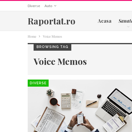
Diverse
Auto
Raportat.ro
Acasa
Sanat
Home
Voice Memos
BROWSING TAG
Voice Memos
DIVERSE