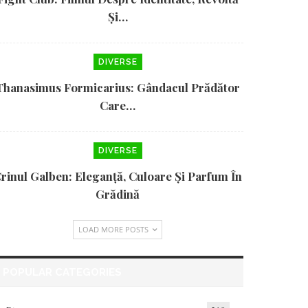
Și…
DIVERSE
Thanasimus Formicarius: Gândacul Prădător
Care…
DIVERSE
rinul Galben: Eleganță, Culoare Și Parfum În
Grădină
LOAD MORE POSTS
POPULAR CATEGORIES