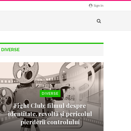
Sign In
DIVERSE
DIVERSE
Fight Club: filmul despre
identitate, revoltă și pericolul
pierderii controlului