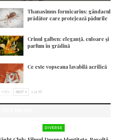
Thanasimus formicarius: gândacul
prădător care protejează pădurile
Crinul galben: eleganță, culoare și
parfum în grădină
Ce este vopseaua lavabilă acrilică
PREV
NEXT
1 of 55
CELE MAI NOI
DIVERSE
Fight Club: Filmul Despre Identitate, Revoltă