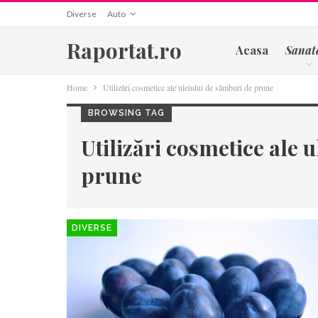
Diverse
Auto
Raportat.ro
Acasa
Sanat
Home
Utilizări cosmetice ale uleiului de sâmburi de prune
BROWSING TAG
Utilizări cosmetice ale 
prune
DIVERSE