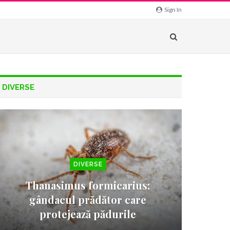
Sign In
DIVERSE
DIVERSE
Thanasimus formicarius:
gândacul prădător care
protejează pădurile