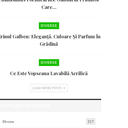
Care…
DIVERSE
rinul Galben: Eleganță, Culoare Și Parfum În
Grădină
DIVERSE
Ce Este Vopseaua Lavabilă Acrilică
LOAD MORE POSTS
POPULAR CATEGORIES
Diverse
217