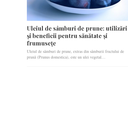
Uleiul de sâmburi de prune: utilizări
și beneficii pentru sănătate și
frumusețe
Uleiul de sâmburi de prune, extras din sâmburii fructului de
prună (Prunus domestica), este un ulei vegetal…