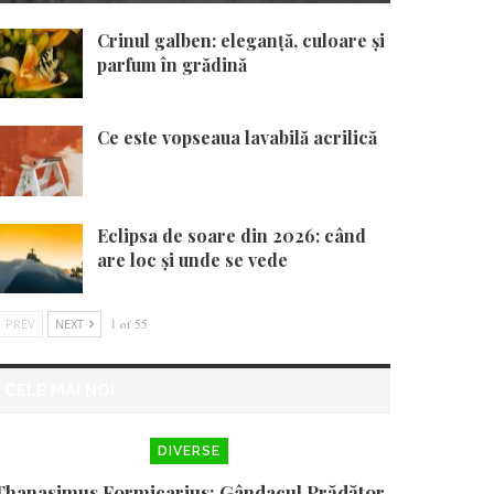
Crinul galben: eleganță, culoare și
parfum în grădină
Ce este vopseaua lavabilă acrilică
Eclipsa de soare din 2026: când
are loc și unde se vede
PREV
NEXT
1 of 55
CELE MAI NOI
DIVERSE
Thanasimus Formicarius: Gândacul Prădător