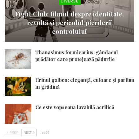
DIVERSE
Fight Club: filmul despre identitate,
revoltă și pericolul pierderii
controlului
Thanasimus formicarius: gândacul
prădător care protejează pădurile
Crinul galben: eleganță, culoare și parfum
în grădină
Ce este vopseaua lavabilă acrilică
PREV
NEXT
1 of 55