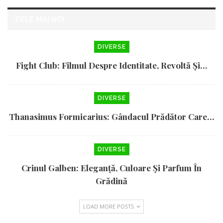
CELE MAI NOI
DIVERSE
Fight Club: Filmul Despre Identitate, Revoltă Și…
DIVERSE
Thanasimus Formicarius: Gândacul Prădător Care…
DIVERSE
Crinul Galben: Eleganță, Culoare Și Parfum În
Grădină
LOAD MORE POSTS