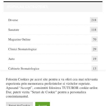
POPULAR CATEGORIES
Diverse
218
Sanatate
118
Magazine Online
70
Clinici Stomatologice
29
Auto
19
Cabinete Stomatologice
13
Folosim Cookies pe acest site pentru a va oferi cea mai relevanta
experienta prin memorarea preferintelor si vizitelor repetate.
Home
Auto
Diverse
Sanatate
Apasand “Accept”, consimtiti folosirea TUTUROR cookie-urilor.
Dar, puteti vizita "Setari de Cookie" pentru a personaliza
consimtamantul.
© 2017 - Raportat.ro
Va raportam cele mai bune oferte de servicii si produse din Romania. Recenzii
Setari de Cookie
Accept