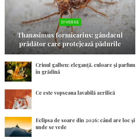
DIVERSE
Thanasimus formicarius: gândacul
prădător care protejează pădurile
Crinul galben: eleganță, culoare și parfum
în grădină
Ce este vopseaua lavabilă acrilică
Eclipsa de soare din 2026: când are loc și
unde se vede