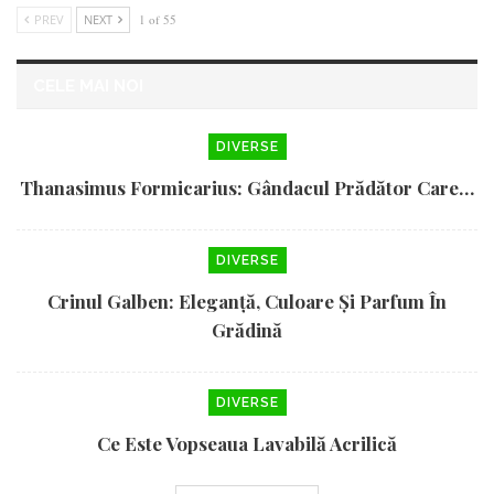
PREV
NEXT
1 of 55
CELE MAI NOI
DIVERSE
Thanasimus Formicarius: Gândacul Prădător Care…
DIVERSE
Crinul Galben: Eleganță, Culoare Și Parfum În
Grădină
DIVERSE
Ce Este Vopseaua Lavabilă Acrilică