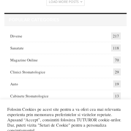
LOAD MORE POSTS
POPULAR CATEGORIES
Diverse
217
Sanatate
118
Magazine Online
70
Clinici Stomatologice
29
Auto
19
Cabinete Stomatologice
13
Folosim Cookies pe acest site pentru a va oferi cea mai relevanta
experienta prin memorarea preferintelor si vizitelor repetate.
Home
Auto
Diverse
Sanatate
Apasand “Accept”, consimtiti folosirea TUTUROR cookie-urilor.
Dar, puteti vizita "Setari de Cookie" pentru a personaliza
consimtamantul.