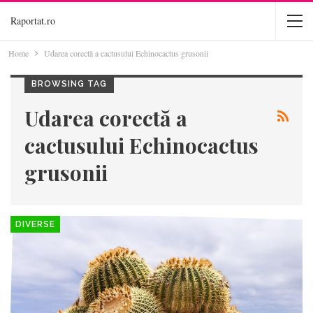
Raportat.ro
Home
Udarea corectă a cactusului Echinocactus grusonii
BROWSING TAG
Udarea corectă a
cactusului Echinocactus
grusonii
DIVERSE