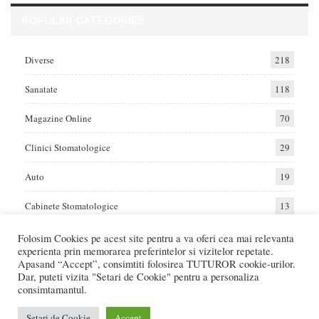
POPULAR CATEGORIES
Diverse
218
Sanatate
118
Magazine Online
70
Clinici Stomatologice
29
Auto
19
Cabinete Stomatologice
13
Folosim Cookies pe acest site pentru a va oferi cea mai relevanta
experienta prin memorarea preferintelor si vizitelor repetate.
Home
Auto
Diverse
Sanatate
Apasand “Accept”, consimtiti folosirea TUTUROR cookie-urilor.
Dar, puteti vizita "Setari de Cookie" pentru a personaliza
consimtamantul.
© 2017 - Raportat.ro
Va raportam cele mai bune oferte de servicii si produse din Romania. Recenzii
Setari de Cookie
Accept