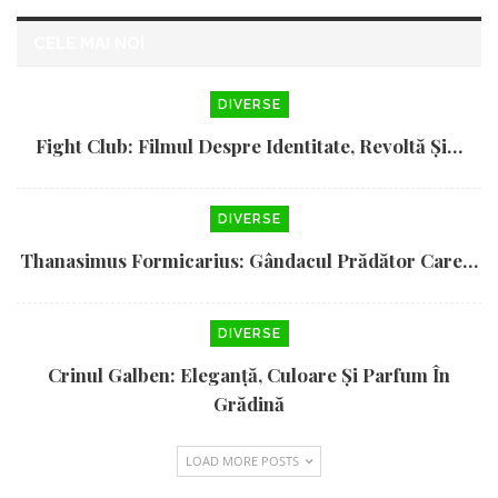
CELE MAI NOI
DIVERSE
Fight Club: Filmul Despre Identitate, Revoltă Și…
DIVERSE
Thanasimus Formicarius: Gândacul Prădător Care…
DIVERSE
Crinul Galben: Eleganță, Culoare Și Parfum În
Grădină
LOAD MORE POSTS