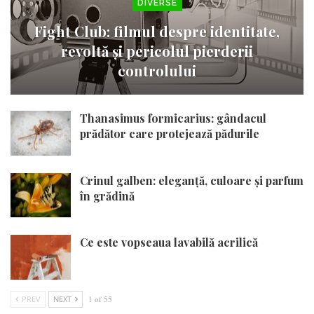
DIVERSE
Fight Club: filmul despre identitate,
revoltă și pericolul pierderii
controlului
Thanasimus formicarius: gândacul
prădător care protejează pădurile
Crinul galben: eleganță, culoare și parfum
în grădină
Ce este vopseaua lavabilă acrilică
PREV
NEXT
1 of 55