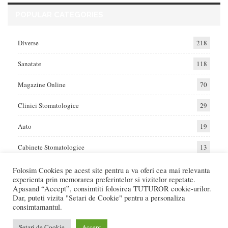
POPULAR CATEGORIES
Diverse
218
Sanatate
118
Magazine Online
70
Clinici Stomatologice
29
Auto
19
Cabinete Stomatologice
13
Folosim Cookies pe acest site pentru a va oferi cea mai relevanta
experienta prin memorarea preferintelor si vizitelor repetate.
Home
Auto
Diverse
Sanatate
Apasand “Accept”, consimtiti folosirea TUTUROR cookie-urilor.
Dar, puteti vizita "Setari de Cookie" pentru a personaliza
consimtamantul.
© 2017 - Raportat.ro
Va raportam cele mai bune oferte de servicii si produse din Romania. Recenzii
Setari de Cookie
Accept