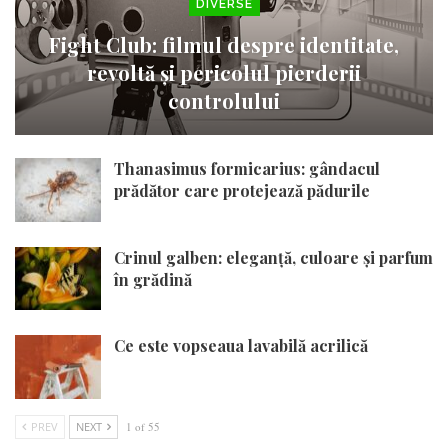
DIVERSE
Fight Club: filmul despre identitate,
revoltă și pericolul pierderii
controlului
Thanasimus formicarius: gândacul
prădător care protejează pădurile
Crinul galben: eleganță, culoare și parfum
în grădină
Ce este vopseaua lavabilă acrilică
PREV
NEXT
1 of 55