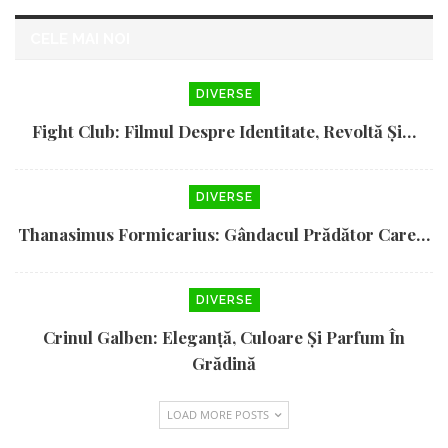
CELE MAI NOI
DIVERSE
Fight Club: Filmul Despre Identitate, Revoltă Și…
DIVERSE
Thanasimus Formicarius: Gândacul Prădător Care…
DIVERSE
Crinul Galben: Eleganță, Culoare Și Parfum În
Grădină
LOAD MORE POSTS