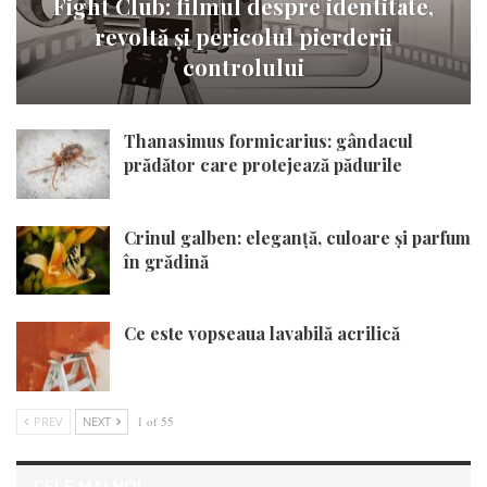
Fight Club: filmul despre identitate,
revoltă și pericolul pierderii
controlului
Thanasimus formicarius: gândacul
prădător care protejează pădurile
Crinul galben: eleganță, culoare și parfum
în grădină
Ce este vopseaua lavabilă acrilică
PREV
NEXT
1 of 55