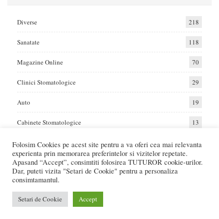
Diverse
218
Sanatate
118
Magazine Online
70
Clinici Stomatologice
29
Auto
19
Cabinete Stomatologice
13
Folosim Cookies pe acest site pentru a va oferi cea mai relevanta
experienta prin memorarea preferintelor si vizitelor repetate.
Home
Auto
Diverse
Sanatate
Apasand “Accept”, consimtiti folosirea TUTUROR cookie-urilor.
Dar, puteti vizita "Setari de Cookie" pentru a personaliza
consimtamantul.
© 2017 - Raportat.ro
Va raportam cele mai bune oferte de servicii si produse din Romania. Recenzii
Setari de Cookie
Accept
Online care va ajuta sa faceti cea mai buna alegere.