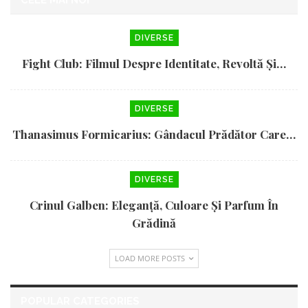
CELE MAI NOI
DIVERSE
Fight Club: Filmul Despre Identitate, Revoltă Și…
DIVERSE
Thanasimus Formicarius: Gândacul Prădător Care…
DIVERSE
Crinul Galben: Eleganță, Culoare Și Parfum În
Grădină
LOAD MORE POSTS
POPULAR CATEGORIES