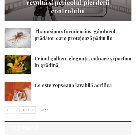
revoltă și pericolul pierderii
controlului
Thanasimus formicarius: gândacul
prădător care protejează pădurile
Crinul galben: eleganță, culoare și parfum
în grădină
Ce este vopseaua lavabilă acrilică
PREV
NEXT
1 of 55
CELE MAI NOI