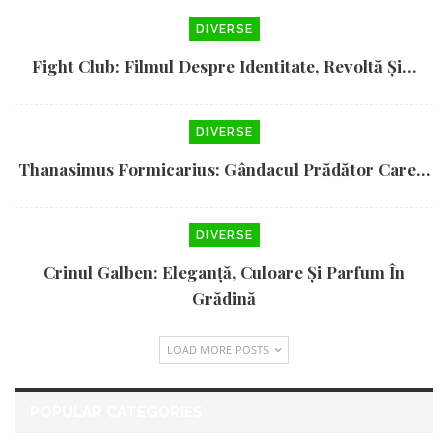
DIVERSE
Fight Club: Filmul Despre Identitate, Revoltă Și…
DIVERSE
Thanasimus Formicarius: Gândacul Prădător Care…
DIVERSE
Crinul Galben: Eleganță, Culoare Și Parfum În
Grădină
LOAD MORE POSTS
POPULAR CATEGORIES