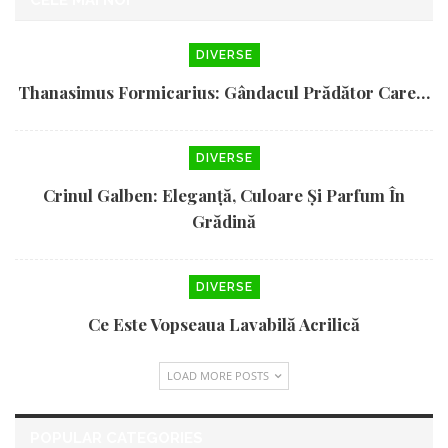
CELE MAI NOI
DIVERSE
Thanasimus Formicarius: Gândacul Prădător Care…
DIVERSE
Crinul Galben: Eleganță, Culoare Și Parfum În
Grădină
DIVERSE
Ce Este Vopseaua Lavabilă Acrilică
LOAD MORE POSTS
POPULAR CATEGORIES