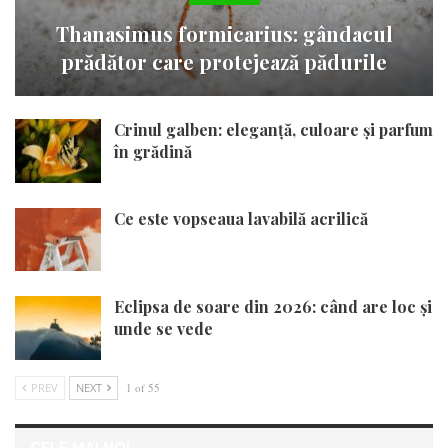
Thanasimus formicarius: gândacul
prădător care protejează pădurile
Crinul galben: eleganță, culoare și parfum
în grădină
Ce este vopseaua lavabilă acrilică
Eclipsa de soare din 2026: când are loc și
unde se vede
PREV
NEXT
1 of 55