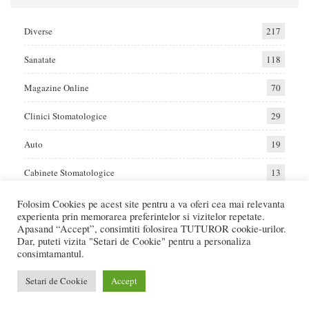
Diverse
217
Sanatate
118
Magazine Online
70
Clinici Stomatologice
29
Auto
19
Cabinete Stomatologice
13
Folosim Cookies pe acest site pentru a va oferi cea mai relevanta
experienta prin memorarea preferintelor si vizitelor repetate.
Home
Auto
Diverse
Sanatate
Apasand “Accept”, consimtiti folosirea TUTUROR cookie-urilor.
Dar, puteti vizita "Setari de Cookie" pentru a personaliza
consimtamantul.
© 2017 - Raportat.ro
Va raportam cele mai bune oferte de servicii si produse din Romania. Recenzii
Setari de Cookie
Accept
Online care va ajuta sa faceti cea mai buna alegere.