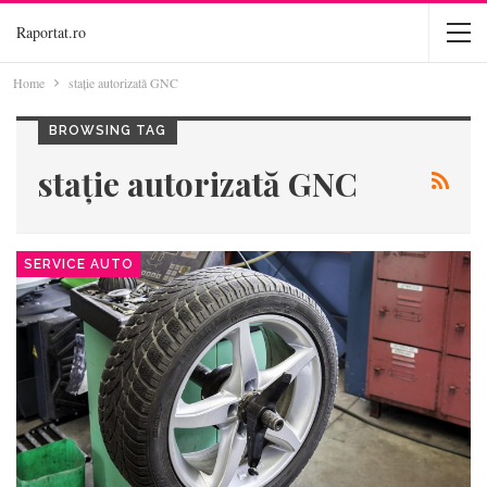
Raportat.ro
Home
stație autorizată GNC
BROWSING TAG
stație autorizată GNC
SERVICE AUTO