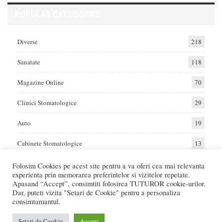
POPULAR CATEGORIES
Diverse
218
Sanatate
118
Magazine Online
70
Clinici Stomatologice
29
Auto
19
Cabinete Stomatologice
13
Folosim Cookies pe acest site pentru a va oferi cea mai relevanta
experienta prin memorarea preferintelor si vizitelor repetate.
Home
Auto
Diverse
Sanatate
Apasand “Accept”, consimtiti folosirea TUTUROR cookie-urilor.
Dar, puteti vizita "Setari de Cookie" pentru a personaliza
consimtamantul.
© 2017 - Raportat.ro
Va raportam cele mai bune oferte de servicii si produse din Romania. Recenzii
Setari de Cookie
Accept