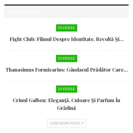
CELE MAI NOI
DIVERSE
Fight Club: Filmul Despre Identitate, Revoltă Și…
DIVERSE
Thanasimus Formicarius: Gândacul Prădător Care…
DIVERSE
Crinul Galben: Eleganță, Culoare Și Parfum În
Grădină
LOAD MORE POSTS