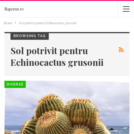
Raportat.ro
Home
Sol potrivit pentru Echinocactus grusonii
BROWSING TAG
Sol potrivit pentru
Echinocactus grusonii
DIVERSE