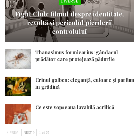
DIVERSE
Fight Club: filmul despre identitate,
revoltă și pericolul pierderii
controlului
Thanasimus formicarius: gândacul
prădător care protejează pădurile
Crinul galben: eleganță, culoare și parfum
în grădină
Ce este vopseaua lavabilă acrilică
PREV
NEXT
1 of 55