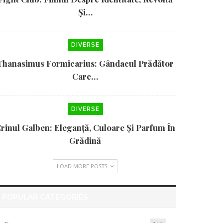
Și…
DIVERSE
Thanasimus Formicarius: Gândacul Prădător
Care…
DIVERSE
rinul Galben: Eleganță, Culoare Și Parfum În
Grădină
LOAD MORE POSTS
POPULAR CATEGORIES