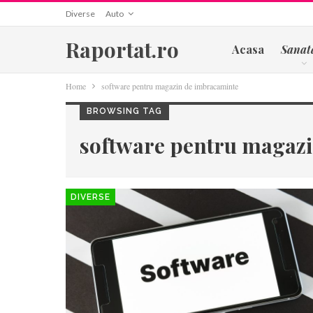
Diverse
Auto
Raportat.ro
Acasa
Sanat
Home
software pentru magazin de imbracaminte
BROWSING TAG
software pentru magaz
DIVERSE