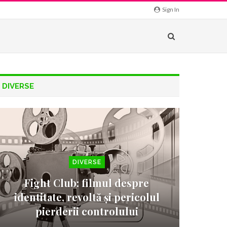
Sign In
DIVERSE
DIVERSE
Fight Club: filmul despre
identitate, revoltă și pericolul
pierderii controlului