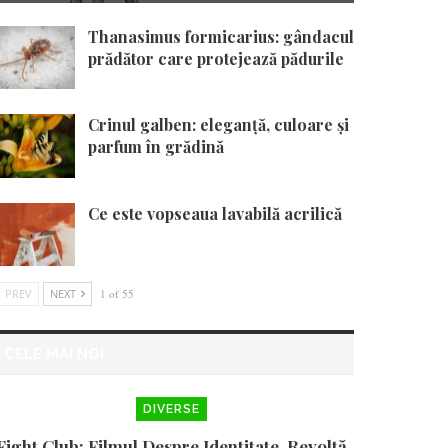
Thanasimus formicarius: gândacul
prădător care protejează pădurile
Crinul galben: eleganță, culoare și
parfum în grădină
Ce este vopseaua lavabilă acrilică
PREV
NEXT
1 of 55
CELE MAI NOI
DIVERSE
Fight Club: Filmul Despre Identitate, Revoltă