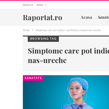
Diverse
Auto
Raportat.ro
Acasa
Sanat
Home
Simptome care pot indica o problemă comună nas-ureche
BROWSING TAG
Simptome care pot ind
nas-ureche
SANATATE