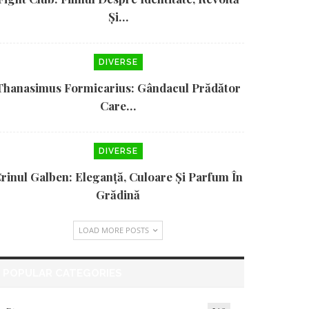
Și…
DIVERSE
Thanasimus Formicarius: Gândacul Prădător
Care…
DIVERSE
rinul Galben: Eleganță, Culoare Și Parfum În
Grădină
LOAD MORE POSTS
POPULAR CATEGORIES