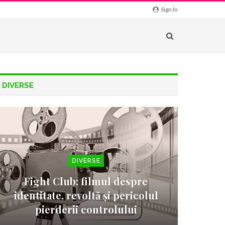
Sign In
DIVERSE
DIVERSE
Fight Club: filmul despre
identitate, revoltă și pericolul
pierderii controlului