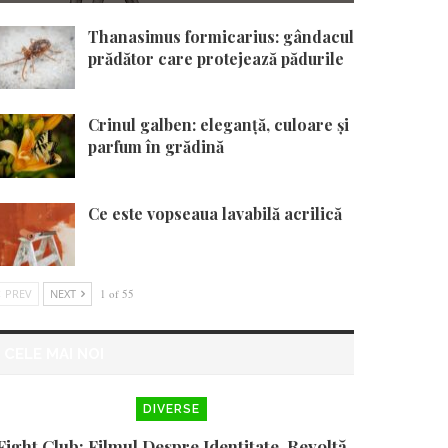
Thanasimus formicarius: gândacul
prădător care protejează pădurile
Crinul galben: eleganță, culoare și
parfum în grădină
Ce este vopseaua lavabilă acrilică
PREV
NEXT
1 of 55
CELE MAI NOI
DIVERSE
Fight Club: Filmul Despre Identitate, Revoltă