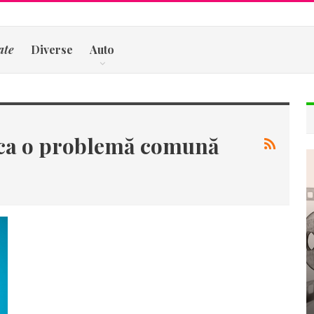
ate
Diverse
Auto
ica o problemă comună