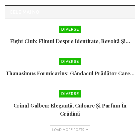
CELE MAI NOI
DIVERSE
Fight Club: Filmul Despre Identitate, Revoltă Și…
DIVERSE
Thanasimus Formicarius: Gândacul Prădător Care…
DIVERSE
Crinul Galben: Eleganță, Culoare Și Parfum În
Grădină
LOAD MORE POSTS