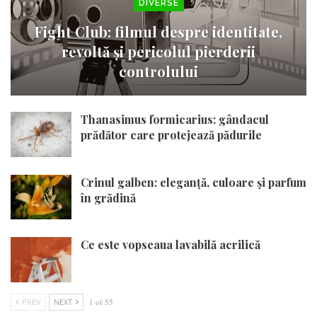
DIVERSE
Fight Club: filmul despre identitate,
revoltă și pericolul pierderii
controlului
Thanasimus formicarius: gândacul
prădător care protejează pădurile
Crinul galben: eleganță, culoare și parfum
în grădină
Ce este vopseaua lavabilă acrilică
PREV
NEXT
1 of 55