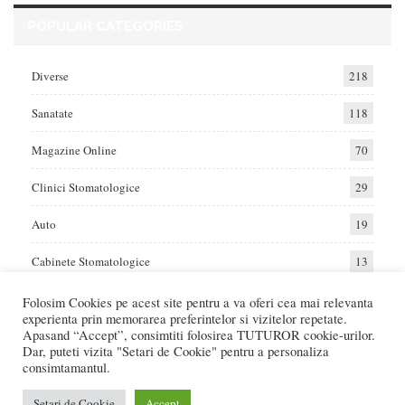
POPULAR CATEGORIES
Diverse
218
Sanatate
118
Magazine Online
70
Clinici Stomatologice
29
Auto
19
Cabinete Stomatologice
13
Folosim Cookies pe acest site pentru a va oferi cea mai relevanta
experienta prin memorarea preferintelor si vizitelor repetate.
Home
Auto
Diverse
Sanatate
Apasand “Accept”, consimtiti folosirea TUTUROR cookie-urilor.
Dar, puteti vizita "Setari de Cookie" pentru a personaliza
consimtamantul.
© 2017 - Raportat.ro
Va raportam cele mai bune oferte de servicii si produse din Romania. Recenzii
Setari de Cookie
Accept