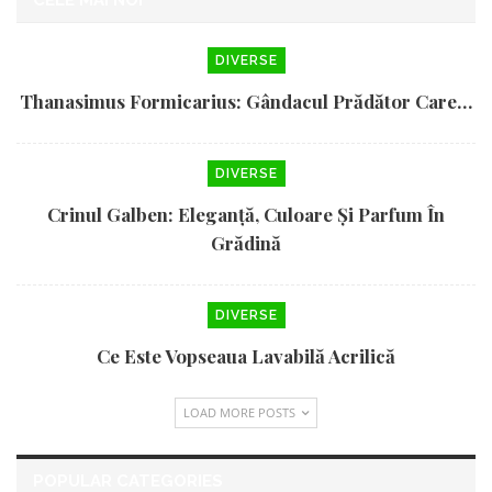
CELE MAI NOI
DIVERSE
Thanasimus Formicarius: Gândacul Prădător Care…
DIVERSE
Crinul Galben: Eleganță, Culoare Și Parfum În
Grădină
DIVERSE
Ce Este Vopseaua Lavabilă Acrilică
LOAD MORE POSTS
POPULAR CATEGORIES