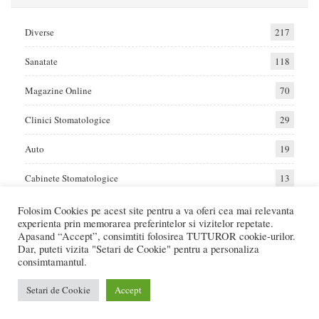
Diverse
217
Sanatate
118
Magazine Online
70
Clinici Stomatologice
29
Auto
19
Cabinete Stomatologice
13
Folosim Cookies pe acest site pentru a va oferi cea mai relevanta
experienta prin memorarea preferintelor si vizitelor repetate.
Home
Auto
Diverse
Sanatate
Apasand “Accept”, consimtiti folosirea TUTUROR cookie-urilor.
Dar, puteti vizita "Setari de Cookie" pentru a personaliza
consimtamantul.
© 2017 - Raportat.ro
Va raportam cele mai bune oferte de servicii si produse din Romania. Recenzii
Setari de Cookie
Accept
Online care va ajuta sa faceti cea mai buna alegere.