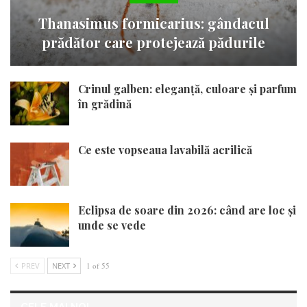
Thanasimus formicarius: gândacul
prădător care protejează pădurile
Crinul galben: eleganță, culoare și parfum
în grădină
Ce este vopseaua lavabilă acrilică
Eclipsa de soare din 2026: când are loc și
unde se vede
PREV
NEXT
1 of 55