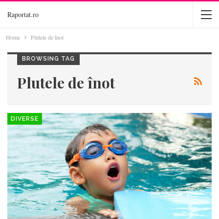
Raportat.ro
Home
Plutele de înot
BROWSING TAG
Plutele de înot
DIVERSE