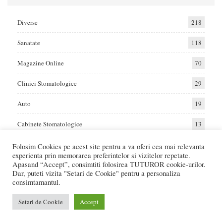
Diverse
218
Sanatate
118
Magazine Online
70
Clinici Stomatologice
29
Auto
19
Cabinete Stomatologice
13
Folosim Cookies pe acest site pentru a va oferi cea mai relevanta
experienta prin memorarea preferintelor si vizitelor repetate.
Home
Auto
Diverse
Sanatate
Apasand “Accept”, consimtiti folosirea TUTUROR cookie-urilor.
Dar, puteti vizita "Setari de Cookie" pentru a personaliza
consimtamantul.
© 2017 - Raportat.ro
Va raportam cele mai bune oferte de servicii si produse din Romania. Recenzii
Setari de Cookie
Accept
Online care va ajuta sa faceti cea mai buna alegere.