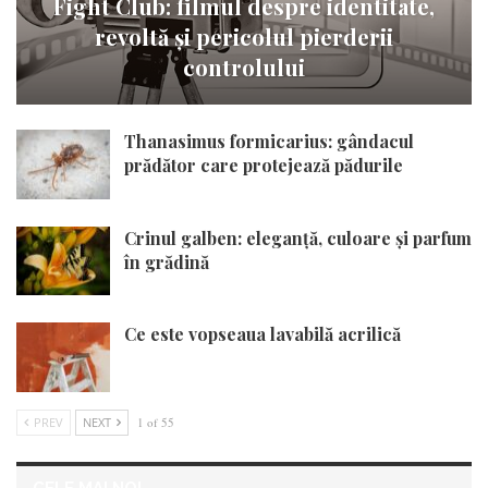
Fight Club: filmul despre identitate,
revoltă și pericolul pierderii
controlului
Thanasimus formicarius: gândacul
prădător care protejează pădurile
Crinul galben: eleganță, culoare și parfum
în grădină
Ce este vopseaua lavabilă acrilică
PREV
NEXT
1 of 55