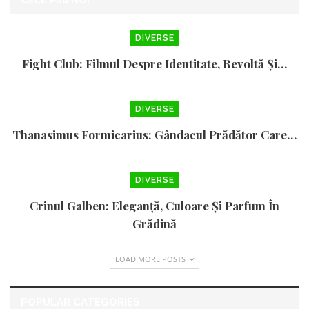
CELE MAI NOI
DIVERSE
Fight Club: Filmul Despre Identitate, Revoltă Și…
DIVERSE
Thanasimus Formicarius: Gândacul Prădător Care…
DIVERSE
Crinul Galben: Eleganță, Culoare Și Parfum În
Grădină
LOAD MORE POSTS
POPULAR CATEGORIES