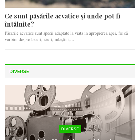
Ce sunt păsările acvatice și unde pot fi
întâlnite?
Păsările acvatice sunt specii adaptate la viața în apropierea apei, fie că
vorbim despre lacuri, râuri, mlaștini,…
DIVERSE
DIVERSE