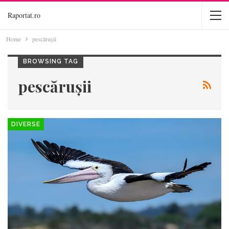
Raportat.ro
Home
pescărușii
BROWSING TAG
pescărușii
DIVERSE