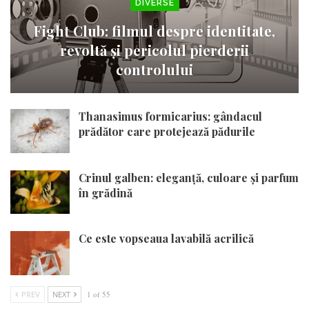
DIVERSE
Fight Club: filmul despre identitate,
revoltă și pericolul pierderii
controlului
Thanasimus formicarius: gândacul
prădător care protejează pădurile
Crinul galben: eleganță, culoare și parfum
în grădină
Ce este vopseaua lavabilă acrilică
PREV
NEXT
1 of 55