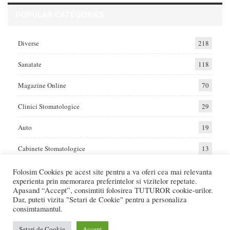
POPULAR CATEGORIES
Diverse
218
Sanatate
118
Magazine Online
70
Clinici Stomatologice
29
Auto
19
Cabinete Stomatologice
13
Folosim Cookies pe acest site pentru a va oferi cea mai relevanta
experienta prin memorarea preferintelor si vizitelor repetate.
Home
Auto
Diverse
Sanatate
Apasand “Accept”, consimtiti folosirea TUTUROR cookie-urilor.
Dar, puteti vizita "Setari de Cookie" pentru a personaliza
consimtamantul.
© 2017 - Raportat.ro
Va raportam cele mai bune oferte de servicii si produse din Romania. Recenzii
Setari de Cookie
Accept