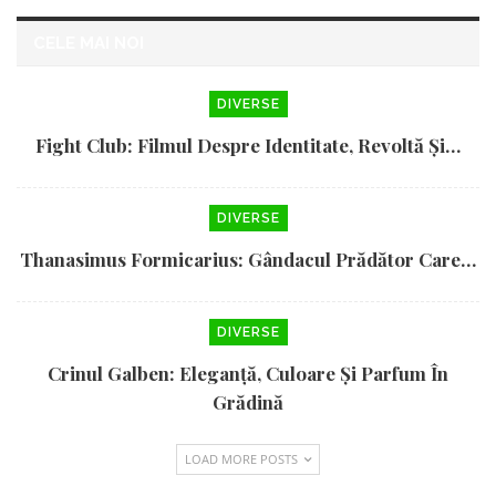
CELE MAI NOI
DIVERSE
Fight Club: Filmul Despre Identitate, Revoltă Și…
DIVERSE
Thanasimus Formicarius: Gândacul Prădător Care…
DIVERSE
Crinul Galben: Eleganță, Culoare Și Parfum În
Grădină
LOAD MORE POSTS