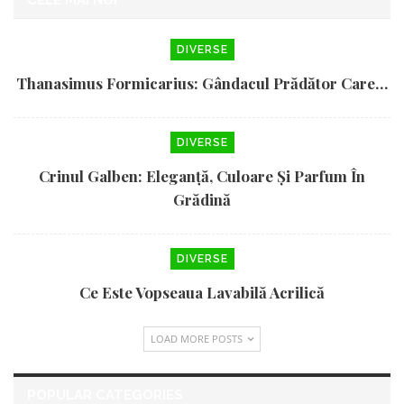
CELE MAI NOI
DIVERSE
Thanasimus Formicarius: Gândacul Prădător Care…
DIVERSE
Crinul Galben: Eleganță, Culoare Și Parfum În
Grădină
DIVERSE
Ce Este Vopseaua Lavabilă Acrilică
LOAD MORE POSTS
POPULAR CATEGORIES