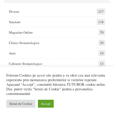
Diverse
217
Sanatate
118
Magazine Online
70
Clinici Stomatologice
29
Auto
19
Cabinete Stomatologice
13
Folosim Cookies pe acest site pentru a va oferi cea mai relevanta
experienta prin memorarea preferintelor si vizitelor repetate.
Home
Auto
Diverse
Sanatate
Apasand “Accept”, consimtiti folosirea TUTUROR cookie-urilor.
Dar, puteti vizita "Setari de Cookie" pentru a personaliza
consimtamantul.
© 2017 - Raportat.ro
Va raportam cele mai bune oferte de servicii si produse din Romania. Recenzii
Setari de Cookie
Accept
Online care va ajuta sa faceti cea mai buna alegere.