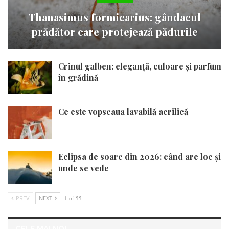
Thanasimus formicarius: gândacul
prădător care protejează pădurile
Crinul galben: eleganță, culoare și parfum
în grădină
Ce este vopseaua lavabilă acrilică
Eclipsa de soare din 2026: când are loc și
unde se vede
PREV
NEXT
1 of 55