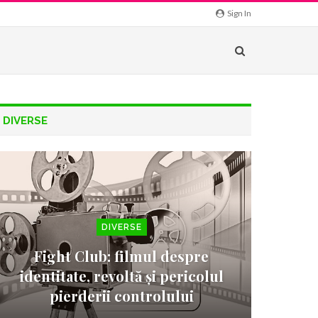
Sign In
DIVERSE
DIVERSE
Fight Club: filmul despre
identitate, revoltă și pericolul
pierderii controlului