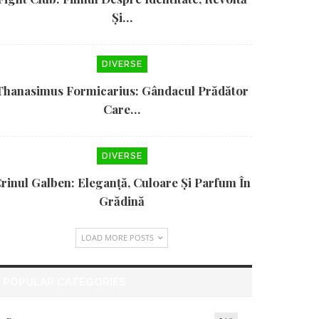
Și…
DIVERSE
Thanasimus Formicarius: Gândacul Prădător
Care…
DIVERSE
rinul Galben: Eleganță, Culoare Și Parfum În
Grădină
LOAD MORE POSTS
POPULAR CATEGORIES