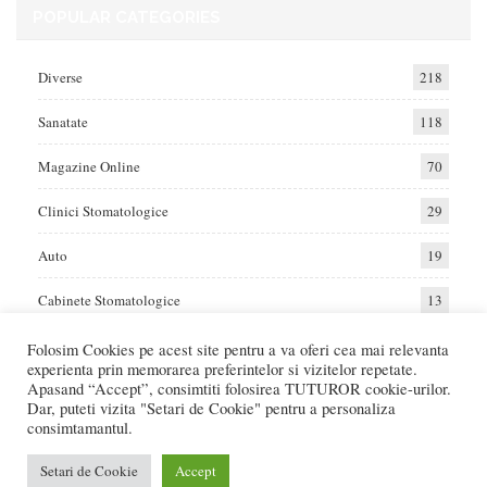
POPULAR CATEGORIES
Diverse
218
Sanatate
118
Magazine Online
70
Clinici Stomatologice
29
Auto
19
Cabinete Stomatologice
13
Folosim Cookies pe acest site pentru a va oferi cea mai relevanta
experienta prin memorarea preferintelor si vizitelor repetate.
Home
Auto
Diverse
Sanatate
Apasand “Accept”, consimtiti folosirea TUTUROR cookie-urilor.
Dar, puteti vizita "Setari de Cookie" pentru a personaliza
consimtamantul.
© 2017 - Raportat.ro
Va raportam cele mai bune oferte de servicii si produse din Romania. Recenzii
Setari de Cookie
Accept
Online care va ajuta sa faceti cea mai buna alegere.