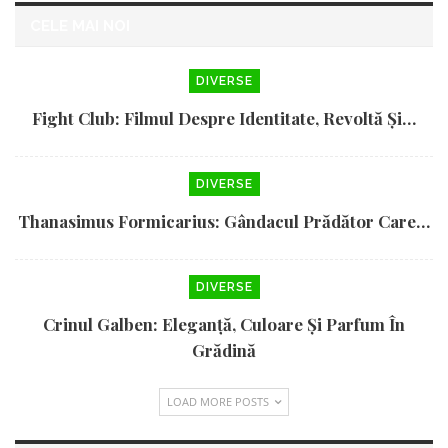
CELE MAI NOI
DIVERSE
Fight Club: Filmul Despre Identitate, Revoltă Și…
DIVERSE
Thanasimus Formicarius: Gândacul Prădător Care…
DIVERSE
Crinul Galben: Eleganță, Culoare Și Parfum În
Grădină
LOAD MORE POSTS