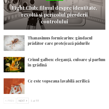
Fight Club: filmul despre identitate,
revoltă și pericolul pierderii
controlului
Thanasimus formicarius: gândacul
prădător care protejează pădurile
Crinul galben: eleganță, culoare și parfum
în grădină
Ce este vopseaua lavabilă acrilică
PREV
NEXT
1 of 55