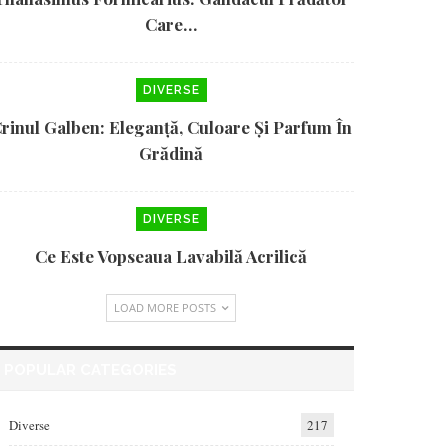
Care…
DIVERSE
rinul Galben: Eleganță, Culoare Și Parfum În
Grădină
DIVERSE
Ce Este Vopseaua Lavabilă Acrilică
LOAD MORE POSTS
POPULAR CATEGORIES
Diverse
217