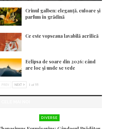
Crinul galben: eleganță, culoare și
parfum în grădină
Ce este vopseaua lavabilă acrilică
Eclipsa de soare din 2026: când
are loc și unde se vede
PREV
NEXT
1 of 55
CELE MAI NOI
DIVERSE
Thanasimus Formicarius: Gândacul Prădător