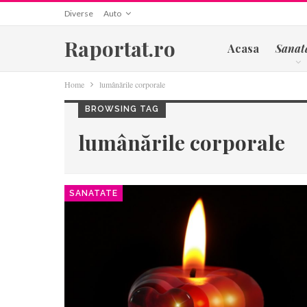
Diverse
Auto
Raportat.ro
Acasa
Sanat
Home
lumânările corporale
BROWSING TAG
lumânările corporale
SANATATE