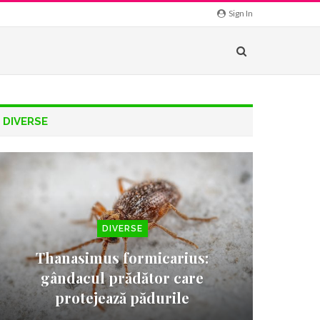
Sign In
DIVERSE
DIVERSE
Thanasimus formicarius:
gândacul prădător care
protejează pădurile