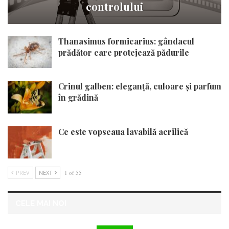
controlului
Thanasimus formicarius: gândacul
prădător care protejează pădurile
Crinul galben: eleganță, culoare și parfum
în grădină
Ce este vopseaua lavabilă acrilică
PREV
NEXT
1 of 55
CELE MAI NOI