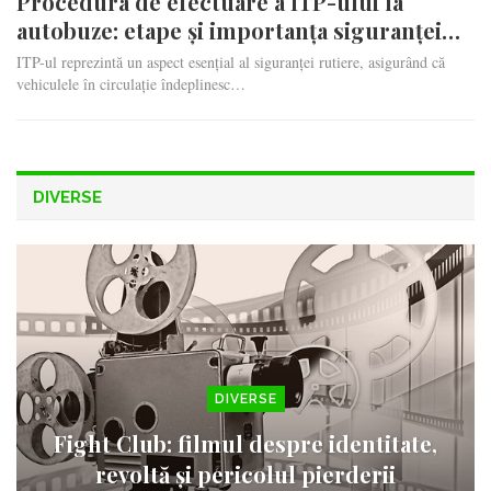
Procedura de efectuare a ITP-ului la
autobuze: etape și importanța siguranței…
ITP-ul reprezintă un aspect esențial al siguranței rutiere, asigurând că
vehiculele în circulație îndeplinesc…
DIVERSE
DIVERSE
Fight Club: filmul despre identitate,
revoltă și pericolul pierderii