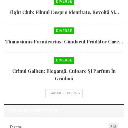
DIVERSE
Fight Club: Filmul Despre Identitate, Revoltă Și…
DIVERSE
Thanasimus Formicarius: Gândacul Prădător Care…
DIVERSE
Crinul Galben: Eleganță, Culoare Și Parfum În
Grădină
LOAD MORE POSTS
POPULAR CATEGORIES
Diverse
218