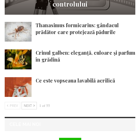
controlului
Thanasimus formicarius: gândacul
prădător care protejează pădurile
Crinul galben: eleganță, culoare și parfum
în grădină
Ce este vopseaua lavabilă acrilică
PREV
NEXT
1 of 55
CELE MAI NOI