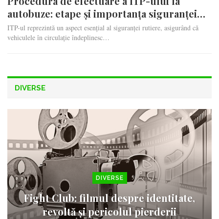
Procedura de efectuare a ITP-ului la
autobuze: etape și importanța siguranței…
ITP-ul reprezintă un aspect esențial al siguranței rutiere, asigurând că
vehiculele în circulație îndeplinesc…
DIVERSE
DIVERSE
Fight Club: filmul despre identitate,
revoltă și pericolul pierderii