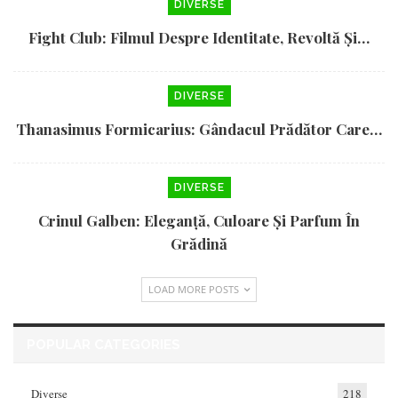
DIVERSE
Fight Club: Filmul Despre Identitate, Revoltă Și…
DIVERSE
Thanasimus Formicarius: Gândacul Prădător Care…
DIVERSE
Crinul Galben: Eleganță, Culoare Și Parfum În
Grădină
LOAD MORE POSTS
POPULAR CATEGORIES
Diverse
218