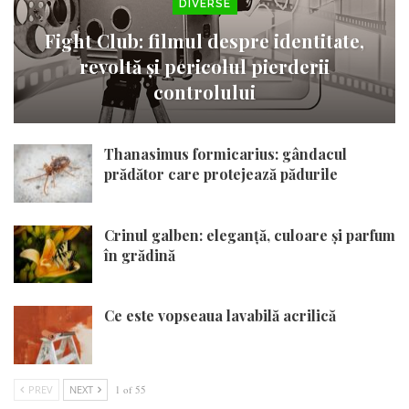
DIVERSE
Fight Club: filmul despre identitate,
revoltă și pericolul pierderii
controlului
Thanasimus formicarius: gândacul
prădător care protejează pădurile
Crinul galben: eleganță, culoare și parfum
în grădină
Ce este vopseaua lavabilă acrilică
PREV
NEXT
1 of 55