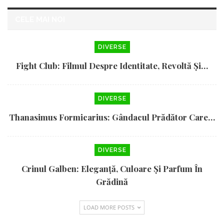
CELE MAI NOI
DIVERSE
Fight Club: Filmul Despre Identitate, Revoltă Și…
DIVERSE
Thanasimus Formicarius: Gândacul Prădător Care…
DIVERSE
Crinul Galben: Eleganță, Culoare Și Parfum În
Grădină
LOAD MORE POSTS