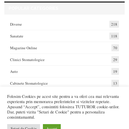
POPULAR CATEGORIES
Diverse
218
Sanatate
118
Magazine Online
70
Clinici Stomatologice
29
Auto
19
Cabinete Stomatologice
13
Folosim Cookies pe acest site pentru a va oferi cea mai relevanta
experienta prin memorarea preferintelor si vizitelor repetate.
Home
Auto
Diverse
Sanatate
Apasand “Accept”, consimtiti folosirea TUTUROR cookie-urilor.
Dar, puteti vizita "Setari de Cookie" pentru a personaliza
consimtamantul.
© 2017 - Raportat.ro
Va raportam cele mai bune oferte de servicii si produse din Romania. Recenzii
Setari de Cookie
Accept