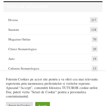
POPULAR CATEGORIES
Diverse
217
Sanatate
118
Magazine Online
70
Clinici Stomatologice
29
Auto
19
Cabinete Stomatologice
13
Folosim Cookies pe acest site pentru a va oferi cea mai relevanta
experienta prin memorarea preferintelor si vizitelor repetate.
Home
Auto
Diverse
Sanatate
Apasand “Accept”, consimtiti folosirea TUTUROR cookie-urilor.
Dar, puteti vizita "Setari de Cookie" pentru a personaliza
consimtamantul.
© 2017 - Raportat.ro
Va raportam cele mai bune oferte de servicii si produse din Romania. Recenzii
Setari de Cookie
Accept