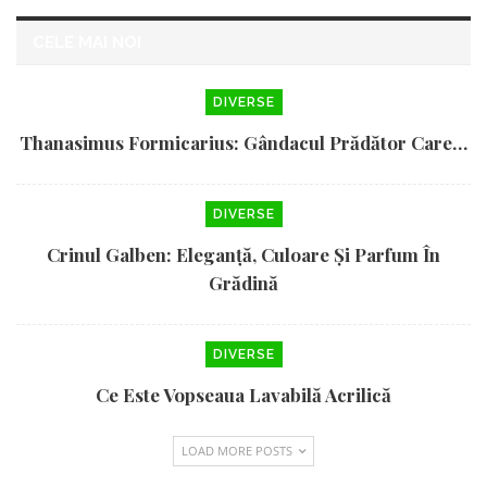
CELE MAI NOI
DIVERSE
Thanasimus Formicarius: Gândacul Prădător Care…
DIVERSE
Crinul Galben: Eleganță, Culoare Și Parfum În
Grădină
DIVERSE
Ce Este Vopseaua Lavabilă Acrilică
LOAD MORE POSTS