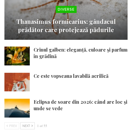
DIVERSE
Thanasimus formicarius: gândacul
prădător care protejează pădurile
Crinul galben: eleganță, culoare și parfum
în grădină
Ce este vopseaua lavabilă acrilică
Eclipsa de soare din 2026: când are loc și
unde se vede
PREV
NEXT
1 of 55