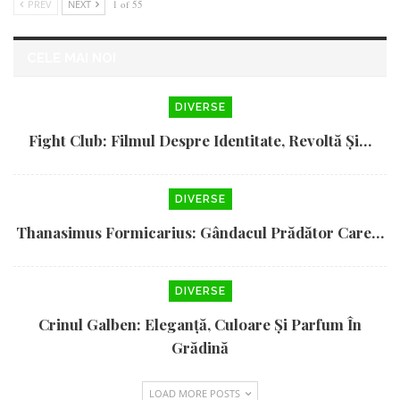
PREV
NEXT
1 of 55
CELE MAI NOI
DIVERSE
Fight Club: Filmul Despre Identitate, Revoltă Și…
DIVERSE
Thanasimus Formicarius: Gândacul Prădător Care…
DIVERSE
Crinul Galben: Eleganță, Culoare Și Parfum În
Grădină
LOAD MORE POSTS