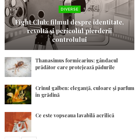
DIVERSE
Fight Club: filmul despre identitate,
revoltă și pericolul pierderii
controlului
Thanasimus formicarius: gândacul
prădător care protejează pădurile
Crinul galben: eleganță, culoare și parfum
în grădină
Ce este vopseaua lavabilă acrilică