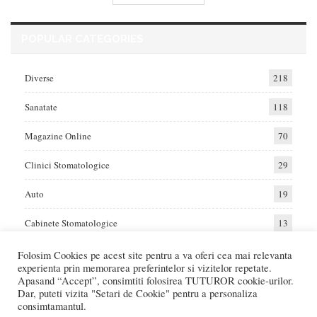
POPULAR CATEGORIES
Diverse
218
Sanatate
118
Magazine Online
70
Clinici Stomatologice
29
Auto
19
Cabinete Stomatologice
13
Folosim Cookies pe acest site pentru a va oferi cea mai relevanta
experienta prin memorarea preferintelor si vizitelor repetate.
Home
Auto
Diverse
Sanatate
Apasand “Accept”, consimtiti folosirea TUTUROR cookie-urilor.
Dar, puteti vizita "Setari de Cookie" pentru a personaliza
consimtamantul.
© 2017 - Raportat.ro