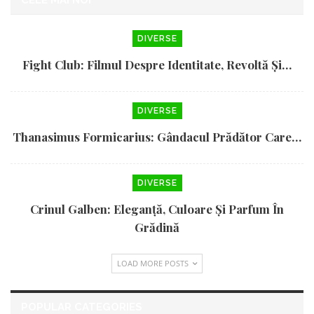
CELE MAI NOI
DIVERSE
Fight Club: Filmul Despre Identitate, Revoltă Și…
DIVERSE
Thanasimus Formicarius: Gândacul Prădător Care…
DIVERSE
Crinul Galben: Eleganță, Culoare Și Parfum În
Grădină
LOAD MORE POSTS
POPULAR CATEGORIES