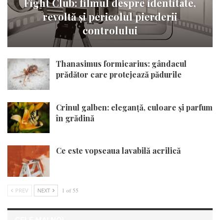
Fight Club: filmul despre identitate,
revoltă și pericolul pierderii
controlului
Thanasimus formicarius: gândacul
prădător care protejează pădurile
Crinul galben: eleganță, culoare și parfum
în grădină
Ce este vopseaua lavabilă acrilică
PREV
NEXT
1 of 55