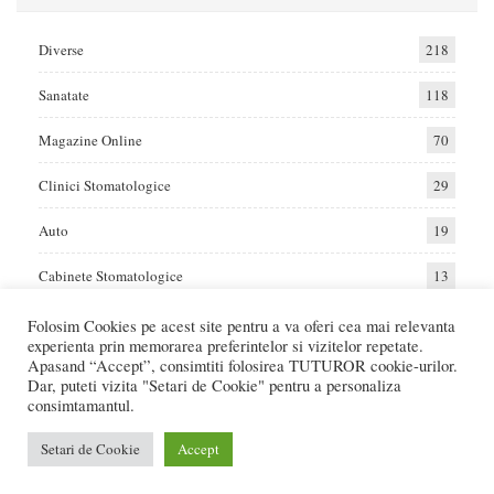
Diverse
218
Sanatate
118
Magazine Online
70
Clinici Stomatologice
29
Auto
19
Cabinete Stomatologice
13
Folosim Cookies pe acest site pentru a va oferi cea mai relevanta
experienta prin memorarea preferintelor si vizitelor repetate.
Home
Auto
Diverse
Sanatate
Apasand “Accept”, consimtiti folosirea TUTUROR cookie-urilor.
Dar, puteti vizita "Setari de Cookie" pentru a personaliza
consimtamantul.
© 2017 - Raportat.ro
Va raportam cele mai bune oferte de servicii si produse din Romania. Recenzii
Setari de Cookie
Accept
Online care va ajuta sa faceti cea mai buna alegere.