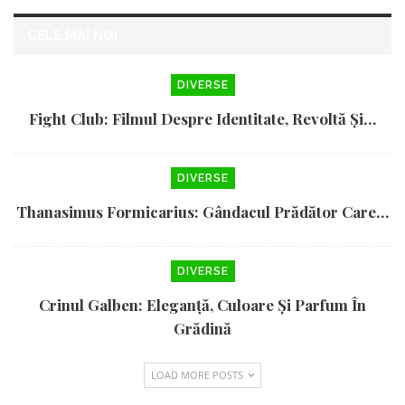
CELE MAI NOI
DIVERSE
Fight Club: Filmul Despre Identitate, Revoltă Și…
DIVERSE
Thanasimus Formicarius: Gândacul Prădător Care…
DIVERSE
Crinul Galben: Eleganță, Culoare Și Parfum În
Grădină
LOAD MORE POSTS