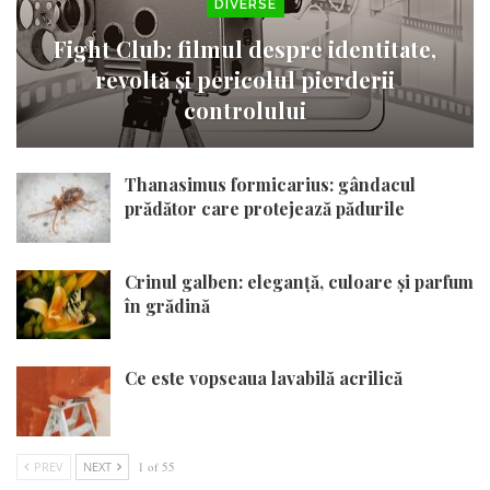
DIVERSE
Fight Club: filmul despre identitate,
revoltă și pericolul pierderii
controlului
Thanasimus formicarius: gândacul
prădător care protejează pădurile
Crinul galben: eleganță, culoare și parfum
în grădină
Ce este vopseaua lavabilă acrilică
PREV
NEXT
1 of 55