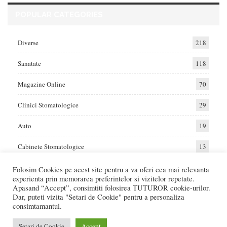
POPULAR CATEGORIES
Diverse
218
Sanatate
118
Magazine Online
70
Clinici Stomatologice
29
Auto
19
Cabinete Stomatologice
13
Folosim Cookies pe acest site pentru a va oferi cea mai relevanta
experienta prin memorarea preferintelor si vizitelor repetate.
Home
Auto
Diverse
Sanatate
Apasand “Accept”, consimtiti folosirea TUTUROR cookie-urilor.
Dar, puteti vizita "Setari de Cookie" pentru a personaliza
consimtamantul.
© 2017 - Raportat.ro
Va raportam cele mai bune oferte de servicii si produse din Romania. Recenzii
Setari de Cookie
Accept