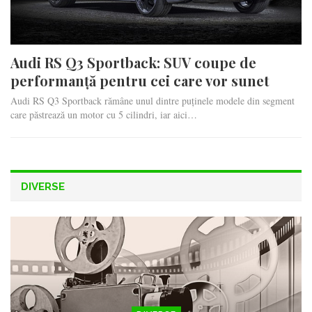
Audi RS Q3 Sportback: SUV coupe de
performanță pentru cei care vor sunet
Audi RS Q3 Sportback rămâne unul dintre puținele modele din segment
care păstrează un motor cu 5 cilindri, iar aici…
DIVERSE