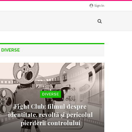
Sign In
DIVERSE
DIVERSE
Fight Club: filmul despre
identitate, revoltă și pericolul
pierderii controlului