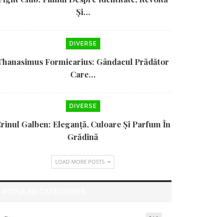
Și…
DIVERSE
Thanasimus Formicarius: Gândacul Prădător
Care…
DIVERSE
rinul Galben: Eleganță, Culoare Și Parfum În
Grădină
LOAD MORE POSTS
POPULAR CATEGORIES