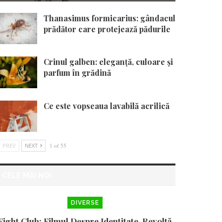
Thanasimus formicarius: gândacul
prădător care protejează pădurile
Crinul galben: eleganță, culoare și
parfum în grădină
Ce este vopseaua lavabilă acrilică
PREV
NEXT
1 of 55
CELE MAI NOI
DIVERSE
Fight Club: Filmul Despre Identitate, Revoltă