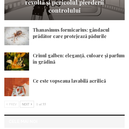
revoltă și pericolul pierderii
controlului
Thanasimus formicarius: gândacul
prădător care protejează pădurile
Crinul galben: eleganță, culoare și parfum
în grădină
Ce este vopseaua lavabilă acrilică
PREV
NEXT
1 of 55
CELE MAI NOI