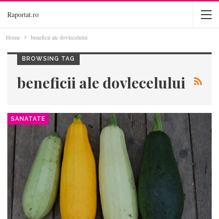
Raportat.ro
Home
beneficii ale dovlecelului
BROWSING TAG
beneficii ale dovlecelului
SANATATE