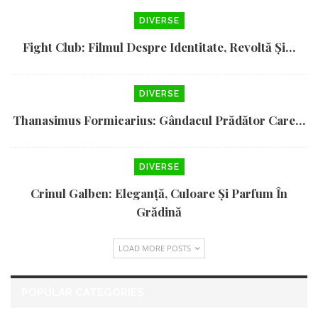
DIVERSE
Fight Club: Filmul Despre Identitate, Revoltă Și…
DIVERSE
Thanasimus Formicarius: Gândacul Prădător Care…
DIVERSE
Crinul Galben: Eleganță, Culoare Și Parfum În
Grădină
LOAD MORE POSTS
POPULAR CATEGORIES