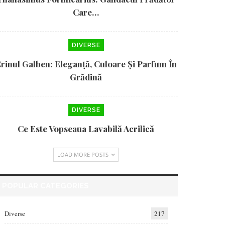
Care…
DIVERSE
rinul Galben: Eleganță, Culoare Și Parfum În
Grădină
DIVERSE
Ce Este Vopseaua Lavabilă Acrilică
LOAD MORE POSTS
POPULAR CATEGORIES
Diverse
217