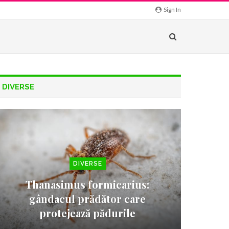
Sign In
DIVERSE
DIVERSE
Thanasimus formicarius:
gândacul prădător care
protejează pădurile