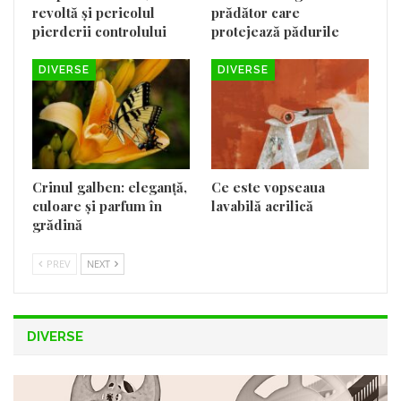
revoltă și pericolul
prădător care
pierderii controlului
protejează pădurile
DIVERSE
DIVERSE
Crinul galben: eleganță,
Ce este vopseaua
culoare și parfum în
lavabilă acrilică
grădină
PREV
NEXT
DIVERSE