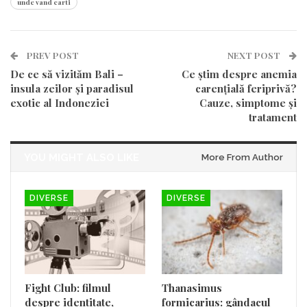
unde vand carti
PREV POST
NEXT POST
De ce să vizităm Bali –
Ce știm despre anemia
insula zeilor și paradisul
carențială feriprivă?
exotic al Indoneziei
Cauze, simptome și
tratament
YOU MIGHT ALSO LIKE
More From Author
DIVERSE
DIVERSE
Fight Club: filmul
Thanasimus
despre identitate,
formicarius: gândacul