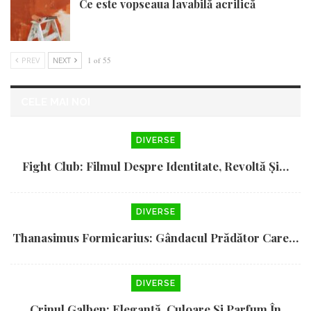
Ce este vopseaua lavabilă acrilică
PREV
NEXT
1 of 55
CELE MAI NOI
DIVERSE
Fight Club: Filmul Despre Identitate, Revoltă Și…
DIVERSE
Thanasimus Formicarius: Gândacul Prădător Care…
DIVERSE
Crinul Galben: Eleganță, Culoare Și Parfum În