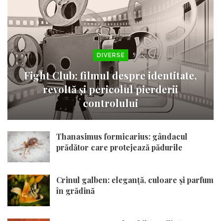
DIVERSE
Fight Club: filmul despre identitate,
revoltă și pericolul pierderii
controlului
Thanasimus formicarius: gândacul
prădător care protejează pădurile
Crinul galben: eleganță, culoare și parfum
în grădină