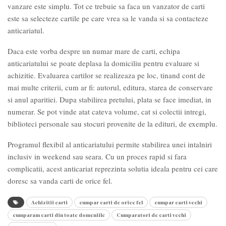
vanzare este simplu. Tot ce trebuie sa faca un vanzator de carti
este sa selecteze cartile pe care vrea sa le vanda si sa contacteze
anticariatul.
Daca este vorba despre un numar mare de carti, echipa
anticariatului se poate deplasa la domiciliu pentru evaluare si
achizitie. Evaluarea cartilor se realizeaza pe loc, tinand cont de
mai multe criterii, cum ar fi: autorul, editura, starea de conservare
si anul aparitiei. Dupa stabilirea pretului, plata se face imediat, in
numerar. Se pot vinde atat cateva volume, cat si colectii intregi,
biblioteci personale sau stocuri provenite de la edituri, de exemplu.
Programul flexibil al anticariatului permite stabilirea unei intalniri
inclusiv in weekend sau seara. Cu un proces rapid si fara
complicatii, acest anticariat reprezinta solutia ideala pentru cei care
doresc sa vanda carti de orice fel.
Achizitii carti
cumpar carti de orice fel
cumpar carti vechi
cumparam carti din toate domeniile
Cumparatori de carti vechi