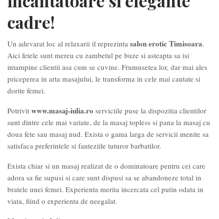
incantatoare si elegante
cadre!
salon erotic Timisoara
Un adevarat loc al relaxarii il reprezinta
.
Aici fetele sunt mereu cu zambetul pe buze si asteapta sa isi
intampine clientii asa cum se cuvine. Frumusetea lor, dar mai ales
priceperea in arta masajului, le transforma in cele mai cautate si
dorite femei.
www.masaj-iulia.ro
Potrivit
serviciile puse la dispozitia clientilor
sunt dintre cele mai variate, de la masaj topless si pana la masaj cu
doua fete sau masaj nud. Exista o gama larga de servicii menite sa
satisfaca preferintele si fanteziile tuturor barbatilor.
Exista chiar si un masaj realizat de o dominatoare pentru cei care
adora sa fie supusi si care sunt dispusi sa se abandoneze total in
bratele unei femei. Experienta merita incercata cel putin odata in
viata, fiind o experienta de neegalat.