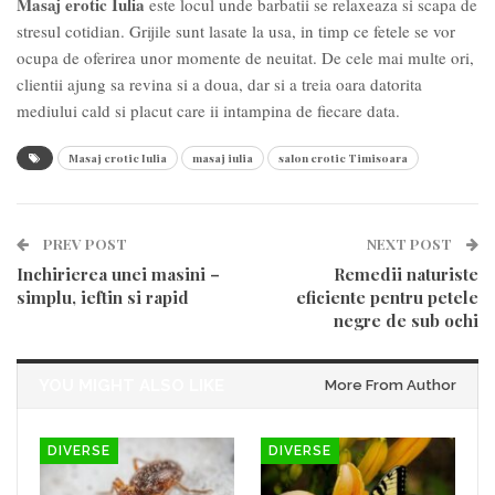
Masaj erotic Iulia
este locul unde barbatii se relaxeaza si scapa de
stresul cotidian. Grijile sunt lasate la usa, in timp ce fetele se vor
ocupa de oferirea unor momente de neuitat. De cele mai multe ori,
clientii ajung sa revina si a doua, dar si a treia oara datorita
mediului cald si placut care ii intampina de fiecare data.
Masaj erotic Iulia
masaj iulia
salon erotic Timisoara
PREV POST
NEXT POST
Inchirierea unei masini –
Remedii naturiste
simplu, ieftin si rapid
eficiente pentru petele
negre de sub ochi
YOU MIGHT ALSO LIKE
More From Author
DIVERSE
DIVERSE