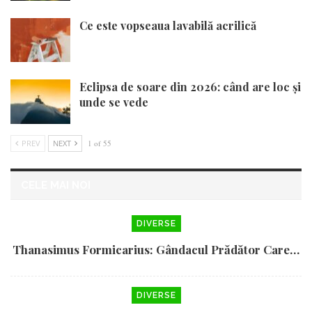
Ce este vopseaua lavabilă acrilică
Eclipsa de soare din 2026: când are loc și
unde se vede
PREV
NEXT
1 of 55
CELE MAI NOI
DIVERSE
Thanasimus Formicarius: Gândacul Prădător Care…
DIVERSE