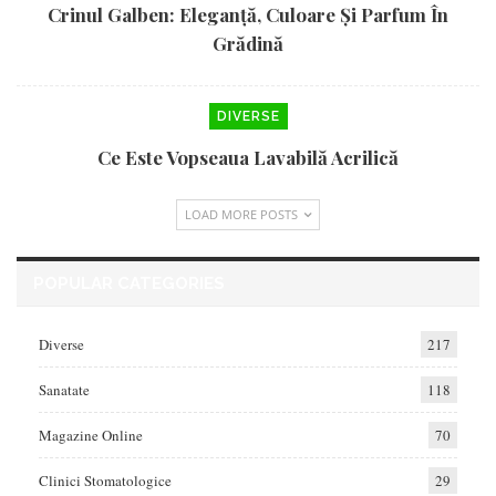
Crinul Galben: Eleganță, Culoare Și Parfum În
Grădină
DIVERSE
Ce Este Vopseaua Lavabilă Acrilică
LOAD MORE POSTS
POPULAR CATEGORIES
Diverse
217
Sanatate
118
Magazine Online
70
Clinici Stomatologice
29