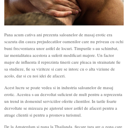
Pana acum cativa ani prezenta saloanelor de masaj erotic era
scazuta din cauza prejudecatilor oamenilor care nu priveau cu ochi
buni frecventarea unor astfel de locuri. Timpurile s-au schimbat,
iar mentalitatea acestora a suferit modificari majore. Un factor
major de influenta il reprezinta tinerii care pleaca in strainatate fie
sa studieze, fie sa viziteze si care se intorc cu o alta viziune de
acolo, dar si cu noi idei de afaceri.
Acest lucru se poate vedea si in industria saloanelor de masaj
erotic. Acestea s-au dezvoltat suficient de mult pentru a reprezenta
un trend in domeniul serviciilor oferite clientilor. In tarile foarte
dezvoltate se mizeaza pe ajutorul unor astfel de afaceri pentru a
atrage clientii si pentru a promova turismul.
De la Amsterdam si pana la Thailanda, fiecare tara are o zona care