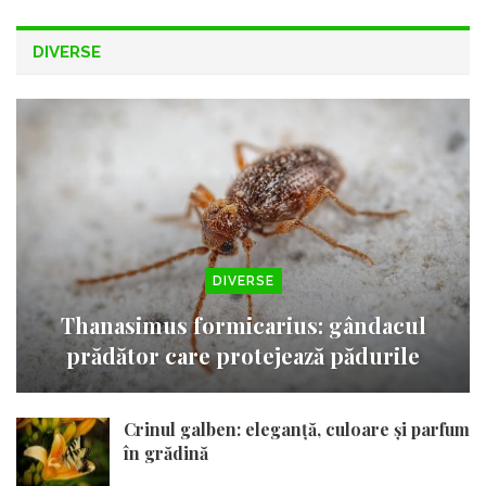
DIVERSE
DIVERSE
Thanasimus formicarius: gândacul
prădător care protejează pădurile
Crinul galben: eleganță, culoare și parfum
în grădină