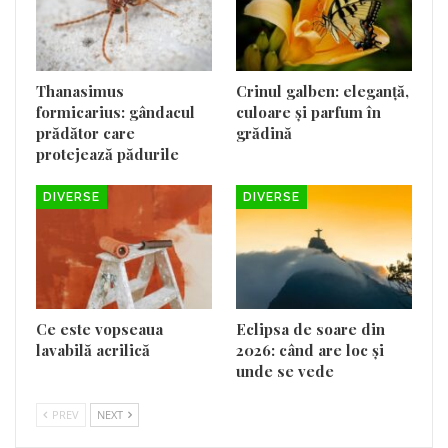
Thanasimus
Crinul galben: eleganță,
formicarius: gândacul
culoare și parfum în
prădător care
grădină
protejează pădurile
DIVERSE
DIVERSE
Ce este vopseaua
Eclipsa de soare din
lavabilă acrilică
2026: când are loc și
unde se vede
PREV
NEXT