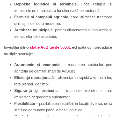
Depozite logistice și terminale
, unde utilajele și
vehiculele de manipulare funcționează pe motorină;
Fermieri și companii agricole
, care utilizează tractoare
și mașini de lucru moderne;
Autobaze municipale
, pentru alimentarea autobuzelor și
vehiculelor de salubritate.
Investiția într-o
stație AdBlue de 5000L
echipată complet aduce
multiple avantaje:
Autonomie și economie
– reducerea costurilor prin
achiziția de cantități mari de AdBlue;
Eficiență operațională
– alimentarea rapidă a vehiculelor,
fără pierderi de timp;
Siguranță și protecție
– materiale rezistente care
împiedică degradarea substanței;
Flexibilitate
– posibilitatea instalării în locații diverse, de la
stații de carburanți până la baze logistice;