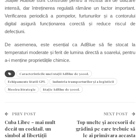
Stațiile AdBlue sunt construite pentru a rezista ani de utilizare
intensă, dar întreținerea regulată rămâne un factor important.
Verificarea periodică a pompelor, furtunurilor și a contorului
digital asigură funcționarea corectă și reduce riscul de
defecțiuni.
De asemenea, este esențial ca AdBlue să fie stocat la
temperaturi moderate și ferit de lumina directă a soarelui, pentru
a-i menține proprietățile chimice.
Caracteristicile unei stații AdBlue de 5000L
Echipamente Statii GPL
industria transporturilor și a logisticii
Mooira Strategic
Stație AdBlue de 5000L
PREV POST
NEXT POST
Cuba Libre – mai mult
Top unelte și accesorii de
decât un cocktail, un
grădină pe care trebuie să
simbol al libertății
le ai primăvara aceasta