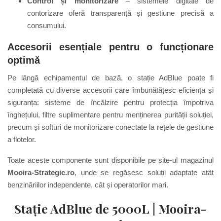
Control și monitorizare
– sistemele digitale de
contorizare oferă transparență și gestiune precisă a
consumului.
Accesorii esențiale pentru o funcționare
optimă
Pe lângă echipamentul de bază, o stație AdBlue poate fi
completată cu diverse accesorii care îmbunătățesc eficiența și
siguranța: sisteme de încălzire pentru protecția împotriva
înghețului, filtre suplimentare pentru menținerea purității soluției,
precum și softuri de monitorizare conectate la rețele de gestiune
a flotelor.
Toate aceste componente sunt disponibile pe site-ul magazinul
Mooira-Strategic.ro
, unde se regăsesc soluții adaptate atât
benzinăriilor independente, cât și operatorilor mari.
Stație AdBlue de 5000L |
Mooira-