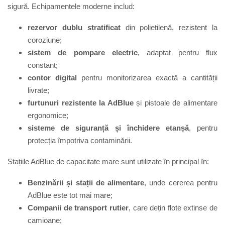
sigură.
Echipamentele moderne includ:
rezervor dublu stratificat
din polietilenă, rezistent la
coroziune;
sistem de pompare electric
, adaptat pentru flux
constant;
contor digital
pentru monitorizarea exactă a cantității
livrate;
furtunuri rezistente la AdBlue
și pistoale de alimentare
ergonomice;
sisteme de siguranță și închidere etanșă
, pentru
protecția împotriva contaminării.
Stațiile AdBlue de capacitate mare sunt utilizate în principal în:
Benzinării și stații de alimentare
, unde cererea pentru
AdBlue este tot mai mare;
Companii de transport rutier
, care dețin flote extinse de
camioane;