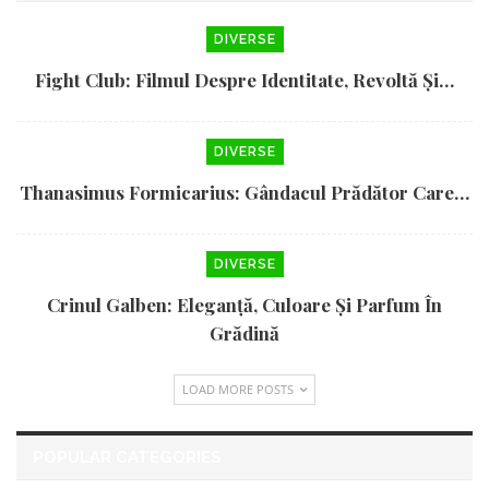
DIVERSE
Fight Club: Filmul Despre Identitate, Revoltă Și…
DIVERSE
Thanasimus Formicarius: Gândacul Prădător Care…
DIVERSE
Crinul Galben: Eleganță, Culoare Și Parfum În
Grădină
LOAD MORE POSTS
POPULAR CATEGORIES