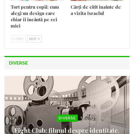
Tort pentru copii: cum
Cărți de citit înainte de
alegi un design care
a vizita Israelul
chiar îi încântă pe cei
mici
PREV
NEXT
DIVERSE
DIVERSE
Fight Club: filmul despre identitate,