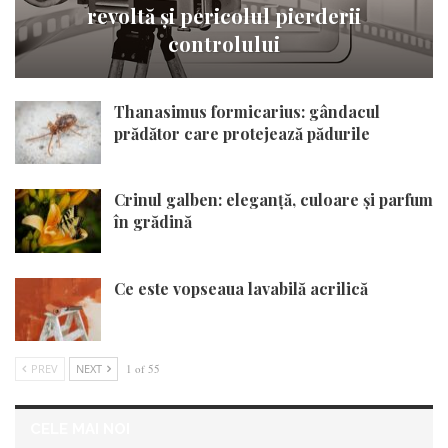
revoltă și pericolul pierderii
controlului
Thanasimus formicarius: gândacul
prădător care protejează pădurile
Crinul galben: eleganță, culoare și parfum
în grădină
Ce este vopseaua lavabilă acrilică
PREV
NEXT
1 of 55
CELE MAI NOI