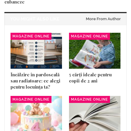
cubaneze
YOU MIGHT ALSO LIKE
More From Author
MAGAZINE ONLINE
MAGAZINE ONLINE
Încălzire în pardoseală
5 cărți ideale pentru
sau radiatoare: ce alegi
copii de 2 ani
pentru locuința ta?
MAGAZINE ONLINE
MAGAZINE ONLINE