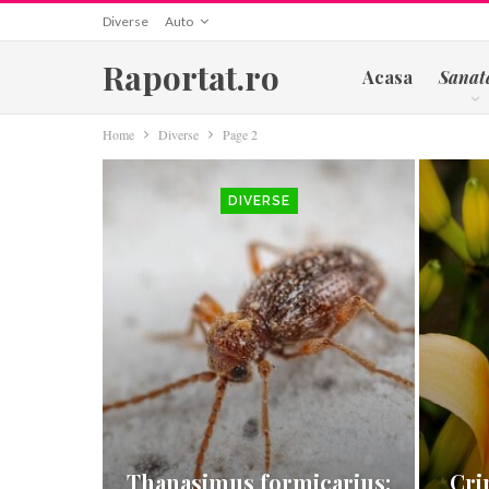
Diverse
Auto
Raportat.ro
Acasa
Sanat
Home
Diverse
Page 2
DIVERSE
Thanasimus formicarius:
Cri