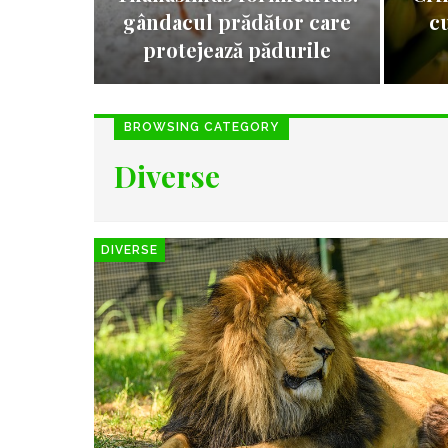
gândacul prădător care
c
protejează pădurile
BROWSING CATEGORY
Diverse
DIVERSE