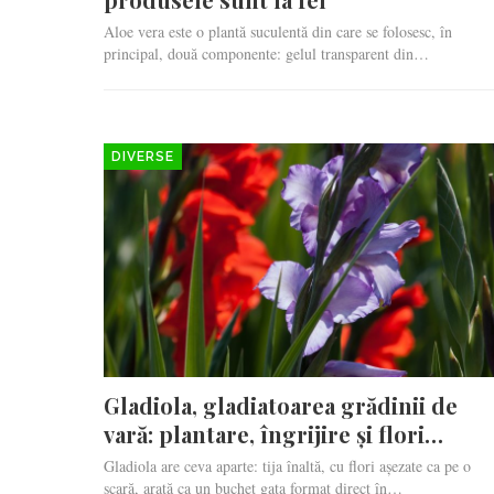
Aloe vera este o plantă suculentă din care se folosesc, în
principal, două componente: gelul transparent din…
DIVERSE
Gladiola, gladiatoarea grădinii de
vară: plantare, îngrijire și flori…
Gladiola are ceva aparte: tija înaltă, cu flori așezate ca pe o
scară, arată ca un buchet gata format direct în…