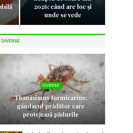
abilă
2026: când are loc și
unde se vede
DIVERSE
DIVERSE
Thanasimus formicarius:
gândacul prădător care
protejează pădurile