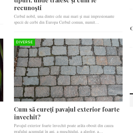
recunoști
Cerbul nobil, una dintre cele mai mari și mai impresionante
specii de cerbi din Europa Cerbul comun, numit…
C
DIVERSE
Cum să cureți pavajul exterior foarte
învechit?
Pavajul exterior foarte învechit poate arăta obosit din cauza
prafului acumulat în ani, a mușchiului, a algelor, a…