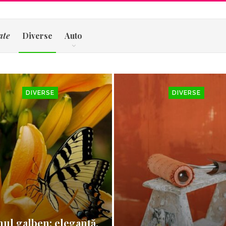
ate
Diverse
Auto
DIVERSE
DIVERSE
nul galben: eleganță,