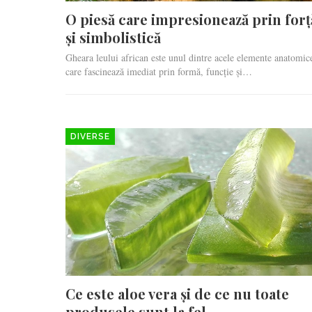
O piesă care impresionează prin forț
și simbolistică
Gheara leului african este unul dintre acele elemente anatomic
care fascinează imediat prin formă, funcție și…
DIVERSE
Ce este aloe vera și de ce nu toate
produsele sunt la fel