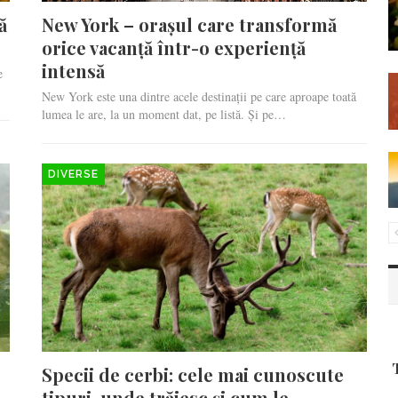
ă
New York – orașul care transformă
orice vacanță într-o experiență
intensă
e
New York este una dintre acele destinații pe care aproape toată
lumea le are, la un moment dat, pe listă. Și pe…
DIVERSE
Specii de cerbi: cele mai cunoscute
tipuri, unde trăiesc și cum le