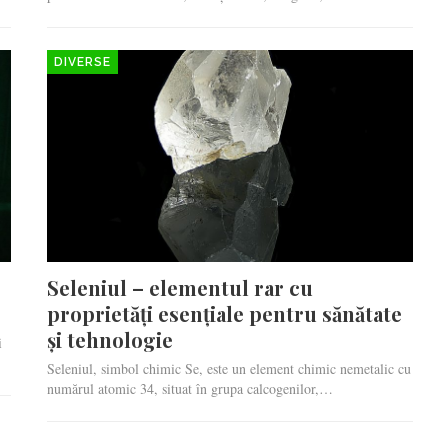
DIVERSE
Seleniul – elementul rar cu
proprietăți esențiale pentru sănătate
și tehnologie
i
Seleniul, simbol chimic Se, este un element chimic nemetalic cu
numărul atomic 34, situat în grupa calcogenilor,…