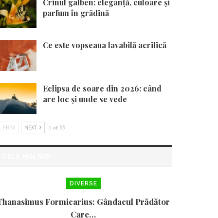
Crinul galben: eleganță, culoare și
parfum în grădină
Ce este vopseaua lavabilă acrilică
Eclipsa de soare din 2026: când
are loc și unde se vede
PREV
NEXT
1 of 55
CELE MAI NOI
DIVERSE
Thanasimus Formicarius: Gândacul Prădător
Care…