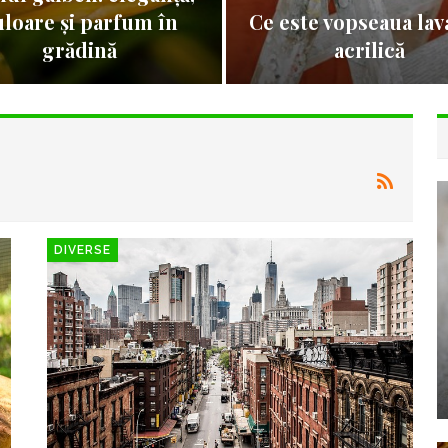
uloare și parfum în
Ce este vopseaua lav
grădină
acrilică
DIVERSE