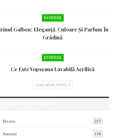
DIVERSE
rinul Galben: Eleganță, Culoare Și Parfum În
Grădină
DIVERSE
Ce Este Vopseaua Lavabilă Acrilică
LOAD MORE POSTS
POPULAR CATEGORIES
Diverse
217
Sanatate
118