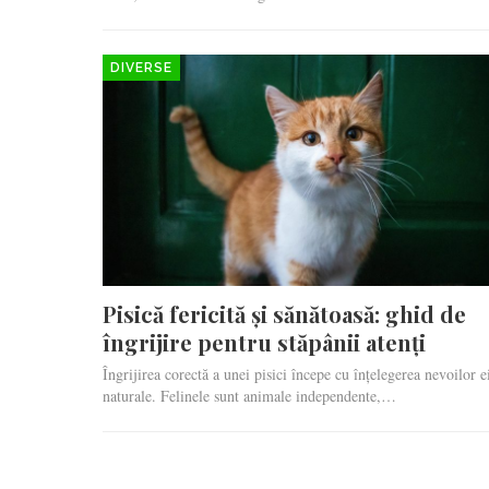
DIVERSE
Pisică fericită și sănătoasă: ghid de
îngrijire pentru stăpânii atenți
Îngrijirea corectă a unei pisici începe cu înțelegerea nevoilor e
naturale. Felinele sunt animale independente,…