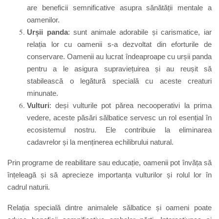
are beneficii semnificative asupra sănătății mentale a
oamenilor.
Urșii panda
: sunt animale adorabile și carismatice, iar
relația lor cu oamenii s-a dezvoltat din eforturile de
conservare. Oamenii au lucrat îndeaproape cu urșii panda
pentru a le asigura supraviețuirea și au reușit să
stabilească o legătură specială cu aceste creaturi
minunate.
Vulturi
: deși vulturile pot părea necooperativi la prima
vedere, aceste păsări sălbatice servesc un rol esențial în
ecosistemul nostru. Ele contribuie la eliminarea
cadavrelor și la menținerea echilibrului natural.
Prin programe de reabilitare sau educație, oamenii pot învăța să
înțeleagă și să aprecieze importanța vulturilor și rolul lor în
cadrul naturii.
Relația specială dintre animalele sălbatice și oameni poate