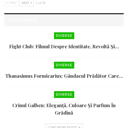
PREV
NEXT
1 of 55
CELE MAI NOI
DIVERSE
Fight Club: Filmul Despre Identitate, Revoltă Și…
DIVERSE
Thanasimus Formicarius: Gândacul Prădător Care…
DIVERSE
Crinul Galben: Eleganță, Culoare Și Parfum În
Grădină
LOAD MORE POSTS