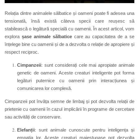
Relația dintre animalele sălbatice și oameni poate fi adesea una
tensionată, însă există câteva specii care reușesc să
stabilească o legătură specială cu oamenii. În acest articol, vom
explora
șase animale sălbatice
care au capacitatea de a se
înțelege bine cu oamenii și de a dezvolta o relație de apropiere și
respect reciproc.
Cimpanzeii
: sunt considerați cele mai apropiate animale
genetic de oameni. Aceste creaturi inteligente pot forma
legături puternice cu oamenii prin interacțiunea și
comunicarea lor complexă.
Cimpanzeii pot învăța semne de limbaj și pot dezvolta relații de
prietenie cu oamenii în cazul implicării în programe de cercetare
sau activități de conservare.
Elefanții
: sunt animale cunoscute pentru inteligența și
empatia lor. Aceste creaturi majestuoase pot dezvolta