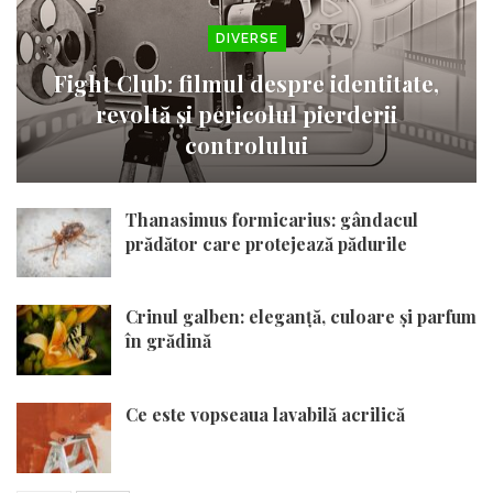
DIVERSE
Fight Club: filmul despre identitate,
revoltă și pericolul pierderii
controlului
Thanasimus formicarius: gândacul
prădător care protejează pădurile
Crinul galben: eleganță, culoare și parfum
în grădină
Ce este vopseaua lavabilă acrilică