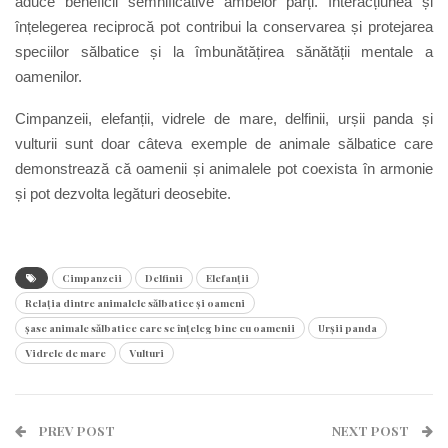
aduce beneficii semnificative ambelor părți. Interacțiunea și
înțelegerea reciprocă pot contribui la conservarea și protejarea
speciilor sălbatice și la îmbunătățirea sănătății mentale a
oamenilor.
Cimpanzeii, elefanții, vidrele de mare, delfinii, urșii panda și
vulturii sunt doar câteva exemple de animale sălbatice care
demonstrează că oamenii și animalele pot coexista în armonie
și pot dezvolta legături deosebite.
Cimpanzeii
Delfinii
Elefanții
Relația dintre animalele sălbatice și oameni
șase animale sălbatice care se înțeleg bine cu oamenii
Urșii panda
Vidrele de mare
Vulturi
PREV POST
NEXT POST