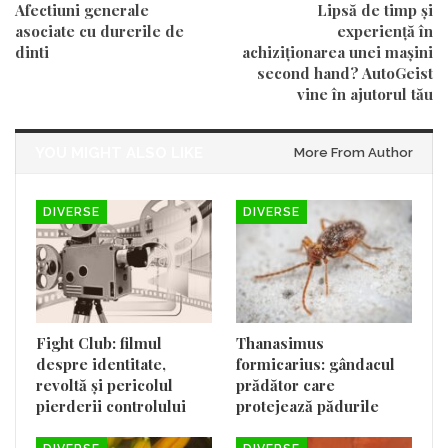
Afectiuni generale
Lipsă de timp și
asociate cu durerile de
experiență în
dinti
achiziționarea unei mașini
second hand? AutoGeist
vine în ajutorul tău
YOU MIGHT ALSO LIKE
More From Author
DIVERSE
DIVERSE
Fight Club: filmul
Thanasimus
despre identitate,
formicarius: gândacul
revoltă și pericolul
prădător care
pierderii controlului
protejează pădurile