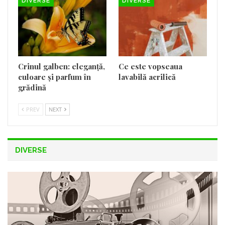
DIVERSE
DIVERSE
Crinul galben: eleganță,
Ce este vopseaua
culoare și parfum în
lavabilă acrilică
grădină
PREV
NEXT
DIVERSE