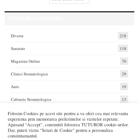
POPULAR CATEGORIES
Diverse
218
Sanatate
118
Magazine Online
70
Clinici Stomatologice
29
Auto
19
Cabinete Stomatologice
13
Folosim Cookies pe acest site pentru a va oferi cea mai relevanta
experienta prin memorarea preferintelor si vizitelor repetate.
Home
Auto
Diverse
Sanatate
Apasand “Accept”, consimtiti folosirea TUTUROR cookie-urilor.
Dar, puteti vizita "Setari de Cookie" pentru a personaliza
consimtamantul.
© 2017 - Raportat.ro